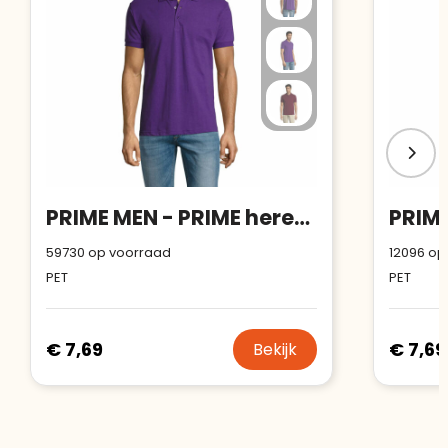
PRIME MEN - PRIME heren polo 200g
59730
op voorraad
12096
op
PET
PET
€ 7,69
€ 7,69
Bekijk