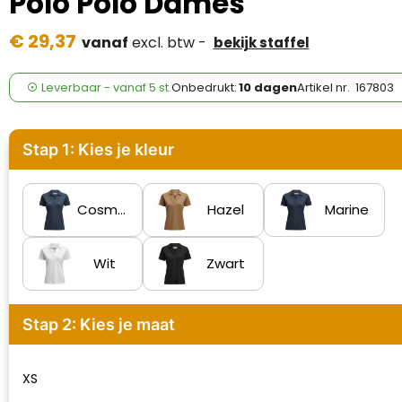
Polo Polo Dames
Case Logic
€ 29,37
vanaf
excl. btw -
bekijk staffel
Fresh 'n Rebel
GolfOriginals
Leverbaar
-
vanaf
5 st.
Onbedrukt:
10 dagen
Artikel nr.
167803
James Harvest
Stap 1: Kies je kleur
Kingcap
Mepal
Cosmos
Hazel
Marine
Moleskine
Wit
Zwart
MyKit
Stap 2: Kies je maat
Ocean Bottle
Parker
XS