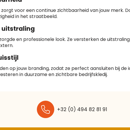
Aantal werknemers
:
1-10
verhoogt u uw verkoop met de
 zorgt voor een continue zichtbaarheid van jouw merk. D
Trustindex-certificaat.
Trustindex-certificaat
2026-04-
igheid in het straatbeeld.
Meer informatie
»
starten
:
22
 uitstraling
rgde en professionele look. Ze versterken de uitstralin
extern.
sstijl
 op jouw branding, zodat ze perfect aansluiten bij de ide
vesteren in duurzame en zichtbare bedrijfskledij.
+32 (0) 494 82 81 91