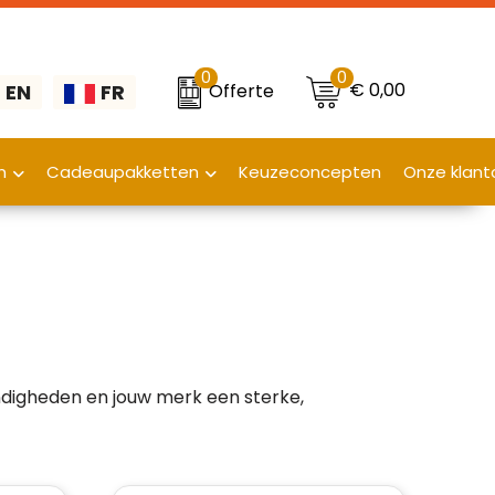
0
0
€ 0,00
Offerte
EN
FR
n
Cadeaupakketten
Keuzeconcepten
Onze klant
digheden en jouw merk een sterke,