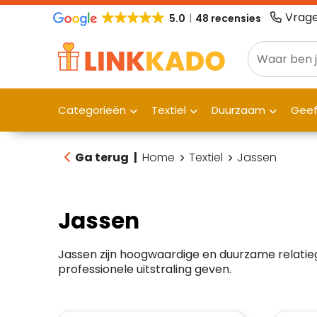
Vrage
5.0
48 recensies
Categorieën
Textiel
Duurzaam
Gee
Ga terug
|
Home
Textiel
Jassen
Jassen
Jassen zijn hoogwaardige en duurzame relati
professionele uitstraling geven.