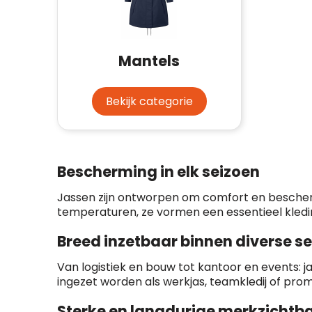
Mantels
Bekijk categorie
Bescherming in elk seizoen
Jassen zijn ontworpen om comfort en bescher
temperaturen, ze vormen een essentieel kledin
Breed inzetbaar binnen diverse s
Van logistiek en bouw tot kantoor en events: j
ingezet worden als werkjas, teamkledij of prom
Sterke en langdurige merkzichtb