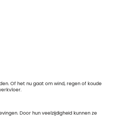
n. Of het nu gaat om wind, regen of koude
erkvloer.
evingen. Door hun veelzijdigheid kunnen ze