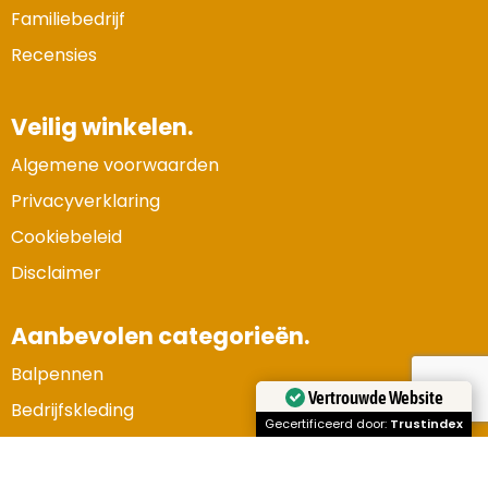
Familiebedrijf
Recensies
Veilig winkelen.
Algemene voorwaarden
Privacyverklaring
Cookiebeleid
Disclaimer
Aanbevolen categorieën.
Balpennen
Vertrouwde Website
Bedrijfskleding
Gecertificeerd door:
Trustindex
Gadgets en elektronica
Kerstpakketten