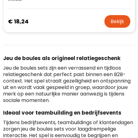
naar de certificaten van Trustindex en koopt u
Domein
:
linkkado.be
met vertrouwen!
Meer informatie
»
Oprichting van de
2026
€ 18,24
Bekijk
onderneming
:
Voor bedrijven
Bouwt u vertrouwen op en verhoogt u uw
Aantal werknemers
:
1-10
verkoop met de Trustindex-certificaat.
Meer informatie
»
Trustindex-certificaat
2026-04-22
starten
:
Jeu de boules als origineel relatiegeschenk
Jeu de boules sets zijn een verrassend en tijdloos
relatiegeschenk dat perfect past binnen een B2B-
context. Het spel straalt gezelligheid en ontspanning
uit en wordt vaak gespeeld in groep, waardoor jouw
merk op een natuurlijke manier aanwezig is tijdens
sociale momenten.
Ideaal voor teambuilding en bedrijfsevents
Tijdens bedrijfsevents, teambuildings of klantendagen
zorgen jeu de boules sets voor laagdrempelige
interactie. Het spel is eenvoudig te begrijpen en