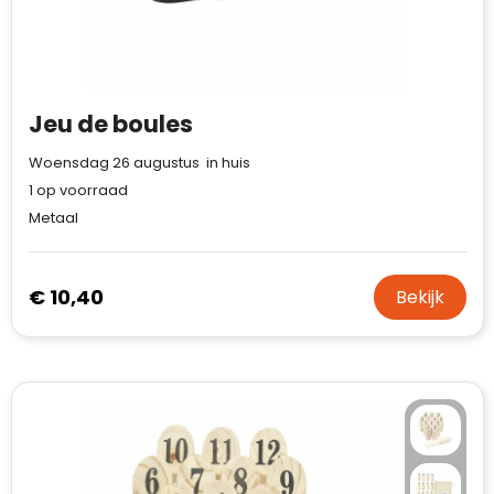
Case Logic
Fresh 'n Rebel
GolfOriginals
Jeu de boules
James Harvest
Woensdag 26 augustus in huis
1
op voorraad
Kingcap
Metaal
Mepal
€ 10,40
Bekijk
Moleskine
MyKit
Ocean Bottle
Parker