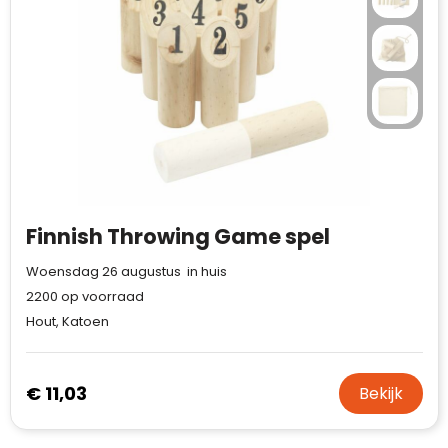
Waterman
Finnish Throwing Game spel
Woensdag 26 augustus in huis
2200
op voorraad
Hout, Katoen
Klantenbeoordelingen laten zien hoe een
website in het algemeen aan de behoeften
van klanten voldoet.
€ 11,03
Bekijk
Trustindex werkt samen met 137
beoordelingsplatforms om