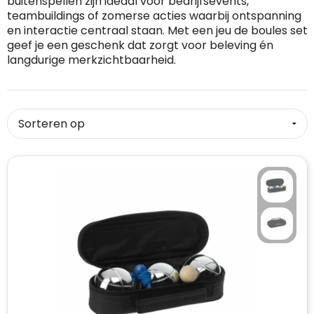
buitenspellen zijn ideaal voor bedrijfsevents,
teambuildings of zomerse acties waarbij ontspanning
RFX™
Dag van de Vrijwilliger
Custom medaille
Zorg
Home & Living
en interactie centraal staan. Met een jeu de boules set
geef je een geschenk dat zorgt voor beleving én
Sportlife®
Dag van de Zorgkundige
Custom deken
Keuken & Horeca
langdurige merkzichtbaarheid.
Stanley®
Kerstmis
Custom pet, muts & hoed
Reizen & Onderweg
Swiss Peak
Pasen
Vakantie, Recreatie & Spellen
Custom speelkaarten
Tenson
Custom tas
Sinterklaas
BIC
Valentijn
Custom zomer
Thule
Werelddierendag
Custom paraplu
Philips
Zomer
Custom telefoonaccessoires
Boska