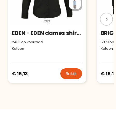
EDEN - EDEN dames shirt 140g
2468
op voorraad
5378
op 
Katoen
Katoen
€ 15,13
€ 15,1
Bekijk