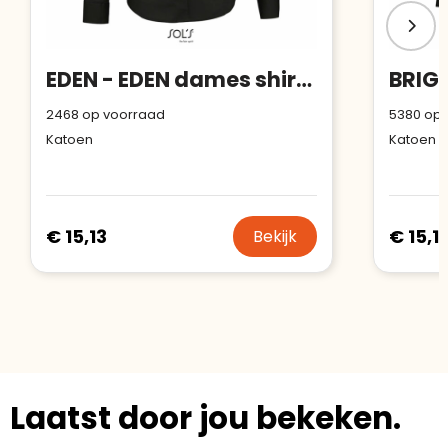
EDEN - EDEN dames shirt 140g
2468
op voorraad
5380
op 
Katoen
Katoen
€ 15,13
€ 15,1
Bekijk
Laatst door jou bekeken.