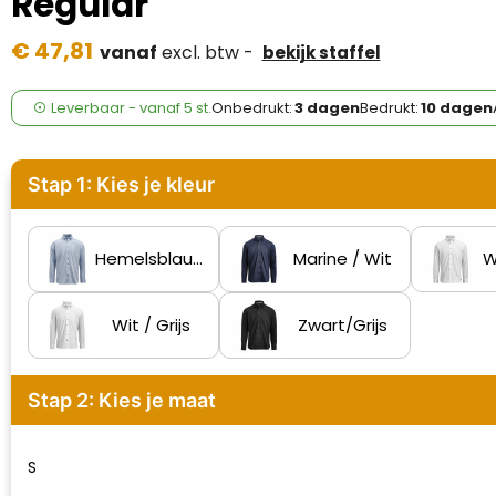
Regular
Case Logic
€ 47,81
vanaf
excl. btw -
bekijk staffel
Fresh 'n Rebel
GolfOriginals
Leverbaar
-
vanaf
5 st.
Onbedrukt:
3 dagen
Bedrukt:
10 dagen
James Harvest
Stap 1: Kies je kleur
Kingcap
Mepal
Hemelsblauw/Marine
Marine / Wit
W
Moleskine
Wit / Grijs
Zwart/Grijs
MyKit
Stap 2: Kies je maat
Ocean Bottle
Parker
S