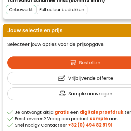
1 cm vanaf scharnier links (60mm x 8mm)
Waterman
Onbewerkt
Full colour
Jouw selectie en prijs
Selecteer jouw opties voor de prijsopgave.
Bestellen
Vrijblijvende offerte
Sample aanvragen
Je ontvangt altijd
gratis
een
digitale proefdruk
ter
Eerst ervaren? Vraag een product
sample
aan
Snel nodig? Contacteer
+32 (0) 494 82 81 91
Klantenbeoordelingen laten zien hoe een