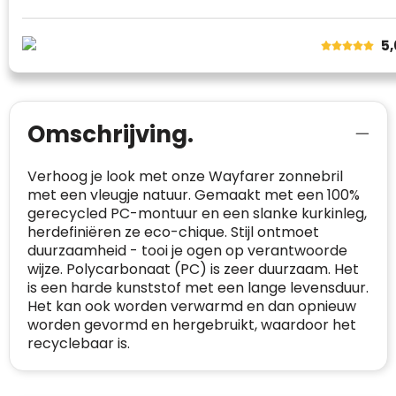
website in het algemeen aan de behoeften
van klanten voldoet.
5
Trustindex werkt samen met 137
beoordelingsplatforms om
websitebezoekers toegang te geven tot
Trustindex meet voortdurend de
echte, geverifieerde beoordelingen op één
klanttevredenheid op basis van
plaats.
Omschrijving.
beoordelingen. Minder dan 1% van de
Alleen beoordelingen die voldoen aan de
ondervraagde klanten meldde een
richtlijnen van Trustindex en waarvan
probleem.
Verhoog je look met onze Wayfarer zonnebril
bewezen is dat ze spamvrij zijn worden door
met een vleugje natuur. Gemaakt met een 100%
de verschillende platforms geaccepteerd en
Trustindex heeft de contactgegevens van de
gerecycled PC-montuur en een slanke kurkinleg,
meegeteld in de scores.
website en de bedrijfsgegevens
herdefiniëren ze eco-chique. Stijl ontmoet
onafhankelijk geverifieerd.
duurzaamheid - tooi je ogen op verantwoorde
wijze. Polycarbonaat (PC) is zeer duurzaam. Het
CONTACTGEGEVENS
is een harde kunststof met een lange levensduur.
Trustindex controleert websites voortdurend
Het kan ook worden verwarmd en dan opnieuw
op veiligheidsproblemen.
Telefoonnummer
:
+32 479 88 00 36
Geverifieerd
worden gevormd en hergebruikt, waardoor het
recyclebaar is.
Safe Browsing:
geen probleem
E-
mia@linkkado.be
Geverifieerd
gedetecteerd
mailadres
:
Websites die consequent een hoog niveau