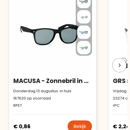
MACUSA - Zonnebril in RPET
Donderdag 13 augustus in huis
Vrijdag 1
167620
op voorraad
23274
op
RPET
rPC
€ 0,86
€ 2,24
Bekijk