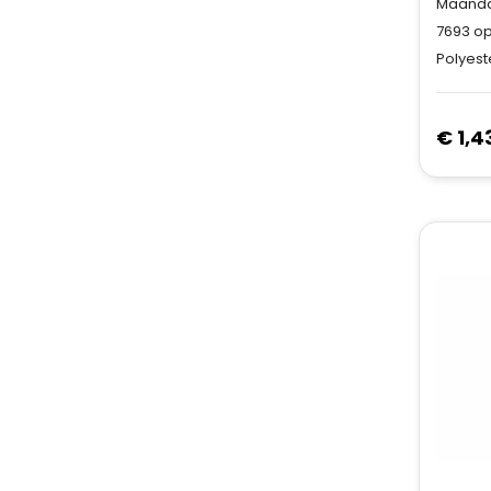
Maandag
7693
op
Polyest
€ 1,4