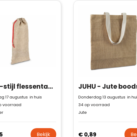
Jute-stijl flessentasje 14 x 34 cm
 17 augustus in huis
Donderdag 13 augustus in hu
 voorraad
34
op voorraad
er
Jute
5
€ 0,89
Bekijk
Be