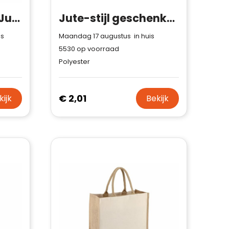
CAMPO DE FIORI - Jute/canvas boodschappentas
Jute-stijl geschenkzak 50 x 70 cm
is
Maandag 17 augustus in huis
5530
op voorraad
Polyester
€ 2,01
kijk
Bekijk