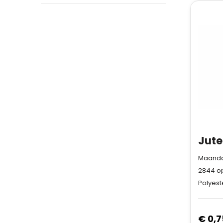
Maandag
2844
op
Polyest
€ 0,7