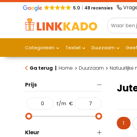
Vrage
5.0
48 recensies
Categorieën
Textiel
Duurzaam
Gee
Ga terug
|
Home
Duurzaam
Natuurlijke
Prijs
Jut
t/m
€
1
Kleur