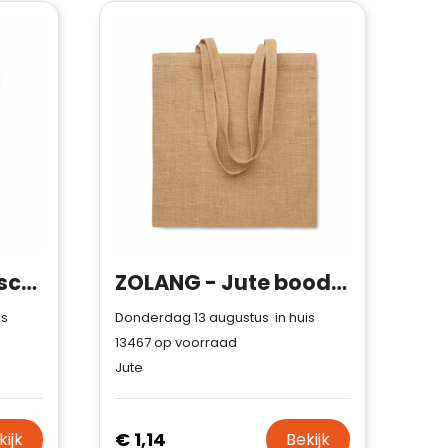
JUHU - Jute boodschappentas
ZOLANG - Jute boodschappentas
is
Donderdag 13 augustus in huis
13467
op voorraad
Jute
€ 1,14
kijk
Bekijk