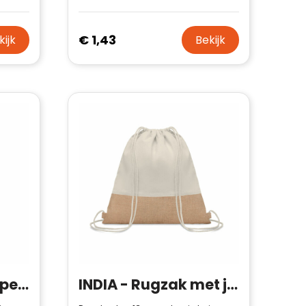
€ 1,43
kijk
Bekijk
Madrid Jute Shopper (320 g/m²) winkeltas
INDIA - Rugzak met jute