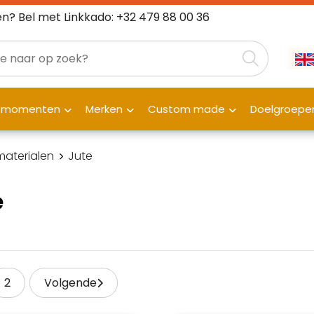
n? Bel met Linkkado: +32 479 88 00 36
fmomenten
Merken
Custom made
Doelgroepe
 materialen
Jute
e
2
Volgende