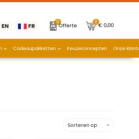
0
0
€ 0,00
Offerte
EN
FR
n
Cadeaupakketten
Keuzeconcepten
Onze klant