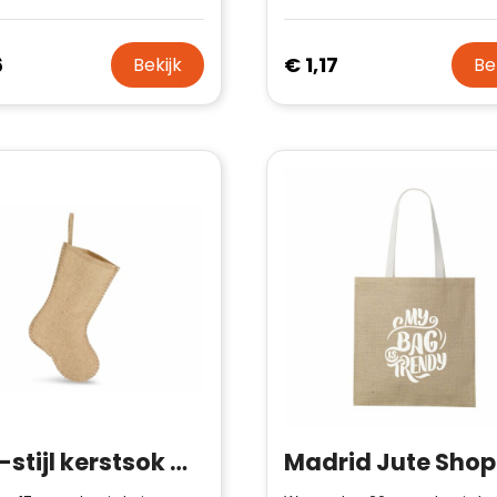
6
€ 1,17
Bekijk
Be
Jute-stijl kerstsok met decoratieve stiksels 40 cm