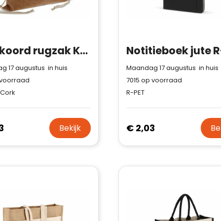
Trustindex-certificaat.
Trustindex-certificaat
2026-04-
Meer informatie
»
starten
:
22
Trekkoord rugzak Kurk met katoenen koord 38x41cm
 17 augustus in huis
Maandag 17 augustus in huis
voorraad
7015
op voorraad
 Cork
R-PET
3
€ 2,03
Bekijk
Be