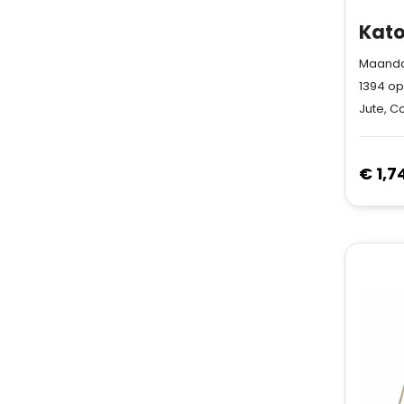
Maandag
1394
op
Jute, C
€ 1,7