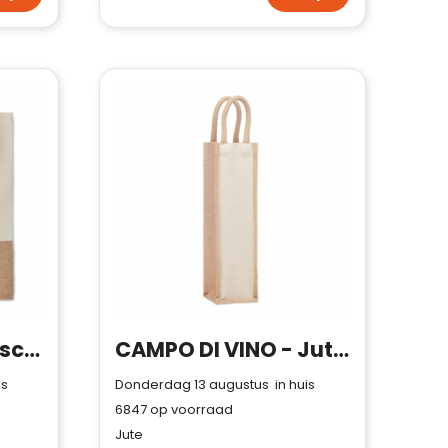
INDIA TOTE - Boodschappentas met jute
CAMPO DI VINO - Jute wijntas voor 1 fles
is
Donderdag 13 augustus in huis
6847
op voorraad
Jute