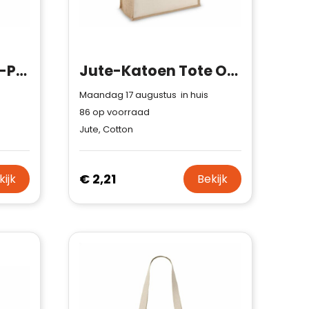
Notitieboek jute R-PET
Jute-Katoen Tote OEKO-TEX® 42.5 x 19 x 32 cm 320g/m²
Maandag 17 augustus in huis
86
op voorraad
Jute, Cotton
€ 2,21
kijk
Bekijk