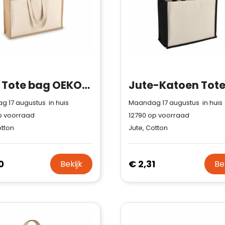
Jute Tote bag OEKO-TEX® 45 x 12 x 35cm 320g/m²
 17 augustus in huis
Maandag 17 augustus in huis
 voorraad
12790
op voorraad
otton
Jute, Cotton
0
€ 2,31
Bekijk
Be