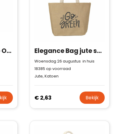
Jute-Katoen Tote OEKO-TEX® 42.5 x 19 x 32cm 320g/m²
Elegance Bag jute shopper
Woensdag 26 augustus in huis
18385
op voorraad
Jute, Katoen
€ 2,63
kijk
Bekijk