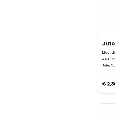
Maandag
4487
op
Jute, C
€ 2,3