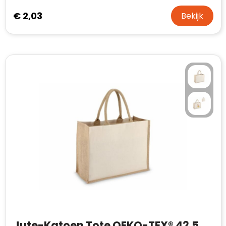
€ 2,03
Bekijk
Jute-Katoen Tote OEKO-TEX® 42.5 x 19 x 32 cm 320g/m²