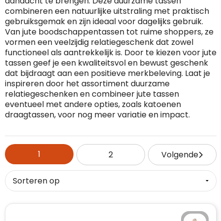
aandacht te brengen. Deze duurzame tassen
combineren een natuurlijke uitstraling met praktisch
RFX™
Dag van de Vrijwilliger
Custom medaille
Zorg
Home & Living
gebruiksgemak en zijn ideaal voor dagelijks gebruik.
Van jute boodschappentassen tot ruime shoppers, ze
Sportlife®
Dag van de Zorgkundige
Custom deken
Keuken & Horeca
vormen een veelzijdig relatiegeschenk dat zowel
functioneel als aantrekkelijk is. Door te kiezen voor jute
tassen geef je een kwaliteitsvol en bewust geschenk
Stanley®
Kerstmis
Custom pet, muts & hoed
Reizen & Onderweg
dat bijdraagt aan een positieve merkbeleving. Laat je
inspireren door het assortiment duurzame
Swiss Peak
Pasen
Vakantie, Recreatie & Spellen
Custom speelkaarten
relatiegeschenken en combineer jute tassen
eventueel met andere opties, zoals katoenen
Tenson
Custom tas
Sinterklaas
draagtassen, voor nog meer variatie en impact.
BIC
Valentijn
Custom zomer
1
2
Volgende
Thule
Werelddierendag
Custom paraplu
Philips
Zomer
Custom telefoonaccessoires
Boska