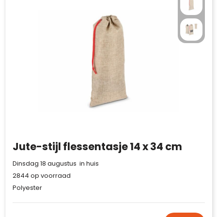
Case Logic
Fresh 'n Rebel
GolfOriginals
James Harvest
Kingcap
Mepal
Moleskine
Jute-stijl flessentasje 14 x 34 cm
MyKit
Dinsdag 18 augustus in huis
2844
op voorraad
Ocean Bottle
Polyester
Parker