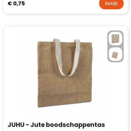
€ 0,75
Bekijk
Waterman
JUHU - Jute boodschappentas