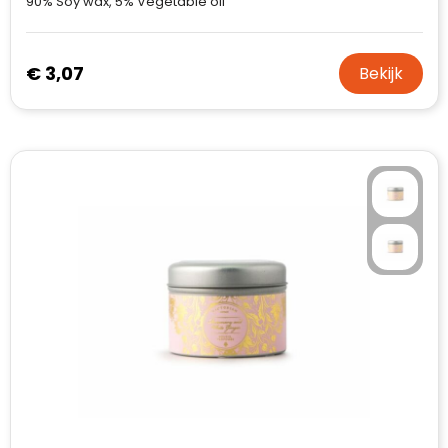
90% Soy wax, 5% Vegetable oil
€ 3,07
Bekijk