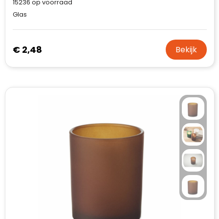
15236
op voorraad
Glas
€ 2,48
Bekijk