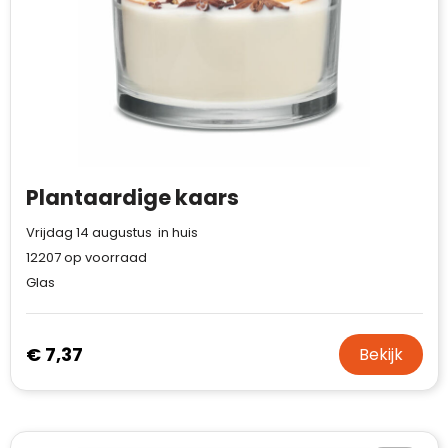
Case Logic
Fresh 'n Rebel
GolfOriginals
James Harvest
Kingcap
Plantaardige kaars
Vrijdag 14 augustus in huis
Mepal
12207
op voorraad
Moleskine
Glas
MyKit
€ 7,37
Bekijk
Ocean Bottle
Parker