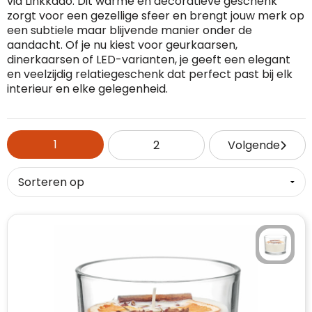
via Linkkado. Dit warme en decoratieve geschenk
zorgt voor een gezellige sfeer en brengt jouw merk op
RFX™
Dag van de Vrijwilliger
Custom medaille
Zorg
Home & Living
een subtiele maar blijvende manier onder de
aandacht. Of je nu kiest voor geurkaarsen,
Sportlife®
Dag van de Zorgkundige
Custom deken
Keuken & Horeca
dinerkaarsen of LED-varianten, je geeft een elegant
en veelzijdig relatiegeschenk dat perfect past bij elk
interieur en elke gelegenheid.
Stanley®
Kerstmis
Custom pet, muts & hoed
Reizen & Onderweg
Swiss Peak
Pasen
Vakantie, Recreatie & Spellen
Custom speelkaarten
1
2
Volgende
Tenson
Custom tas
Sinterklaas
BIC
Valentijn
Custom zomer
Thule
Werelddierendag
Custom paraplu
Philips
Zomer
Custom telefoonaccessoires
Boska