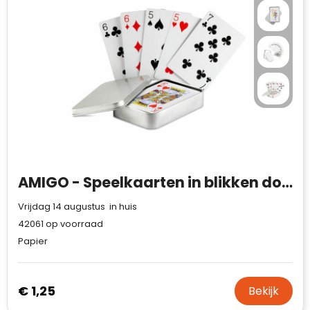
AMIGO - Speelkaarten in blikken doosje
Vrijdag 14 augustus in huis
42061
op voorraad
Papier
Klantenbeoordelingen laten zien hoe een
website in het algemeen aan de behoeften
van klanten voldoet.
€ 1,25
Bekijk
Trustindex werkt samen met 137
beoordelingsplatforms om