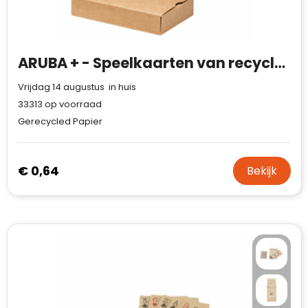
Case Logic
Fresh 'n Rebel
ARUBA + - Speelkaarten van recycled papier
GolfOriginals
Vrijdag 14 augustus in huis
James Harvest
33313
op voorraad
Gerecycled Papier
Kingcap
Mepal
€ 0,64
Bekijk
Moleskine
MyKit
Ocean Bottle
Parker