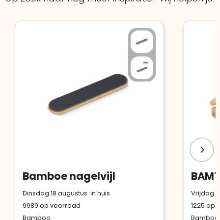
Bamboe nagelvijl
Dinsdag 18 augustus in huis
Vrijdag 1
9989
op voorraad
1225
op v
Bamboo
Bamboe