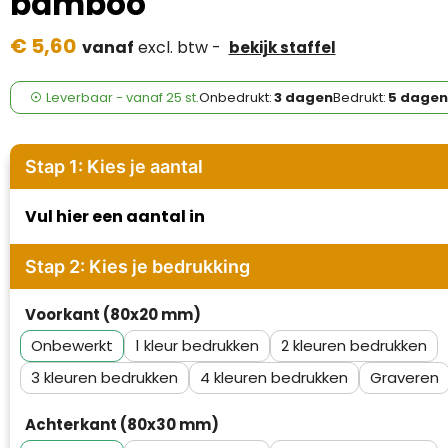
bamboo
Case Logic
€ 5,60
vanaf
excl. btw -
bekijk staffel
Fresh 'n Rebel
GolfOriginals
Leverbaar
-
vanaf
25 st.
Onbedrukt:
3 dagen
Bedrukt:
5 dagen
James Harvest
Stap 1: Kies je aantal
Kingcap
Vul hier een aantal in
Mepal
Stap 2: Kies je bedrukking
Moleskine
Voorkant (80x20 mm)
MyKit
Onbewerkt
1
2
Ocean Bottle
3
4
Graveren
Parker
Achterkant (80x30 mm)