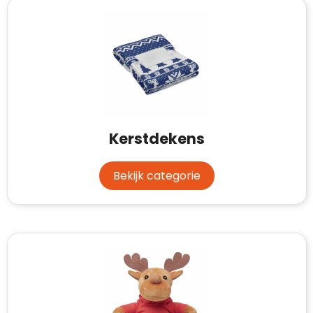
Case Logic
Fresh 'n Rebel
GolfOriginals
James Harvest
Kingcap
Kerstdekens
Mepal
Bekijk categorie
Moleskine
MyKit
Ocean Bottle
Parker