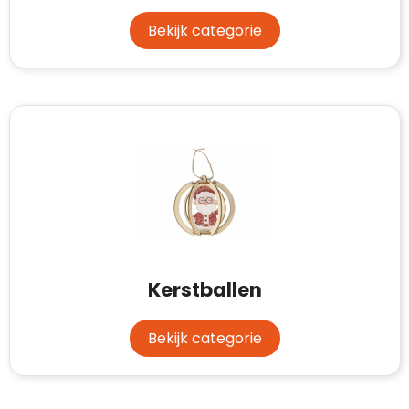
Bekijk categorie
Klantenbeoordelingen laten zien hoe een
website in het algemeen aan de behoeften
Kerstballen
van klanten voldoet.
Trustindex werkt samen met 137
Bekijk categorie
beoordelingsplatforms om
websitebezoekers toegang te geven tot
Trustindex meet voortdurend de
echte, geverifieerde beoordelingen op één
klanttevredenheid op basis van
plaats.
beoordelingen. Minder dan 1% van de