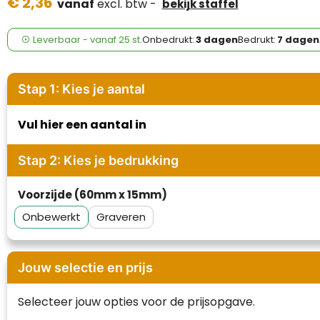
€ 2,36
Case Logic
vanaf
excl. btw -
bekijk staffel
Fresh 'n Rebel
Leverbaar
-
vanaf
25 st.
Onbedrukt:
3 dagen
Bedrukt:
7 dagen
GolfOriginals
Stap 1: Kies je aantal
James Harvest
Vul hier een aantal in
Kingcap
Stap 2: Kies je bedrukking
Mepal
Voorzijde (60mm x 15mm)
Moleskine
Onbewerkt
Graveren
MyKit
Ocean Bottle
Jouw selectie en prijs
Parker
Selecteer jouw opties voor de prijsopgave.