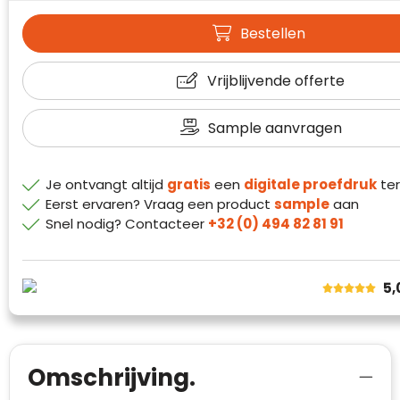
Waterman
Bestellen
Vrijblijvende offerte
Sample aanvragen
Je ontvangt altijd
gratis
een
digitale proefdruk
ter
Eerst ervaren? Vraag een product
sample
aan
Snel nodig? Contacteer
+32 (0) 494 82 81 91
Klantenbeoordelingen laten zien hoe een
website in het algemeen aan de behoeften
5,
van klanten voldoet.
Trustindex werkt samen met 137
beoordelingsplatforms om
websitebezoekers toegang te geven tot
Trustindex meet voortdurend de
Omschrijving.
echte, geverifieerde beoordelingen op één
klanttevredenheid op basis van
plaats.