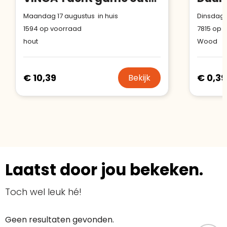
Maandag 17 augustus in huis
Dinsdag 
1594
op voorraad
7815
op v
hout
Wood
€ 10,39
€ 0,39
Bekijk
Laatst door jou bekeken.
Toch wel leuk hé!
Geen resultaten gevonden.