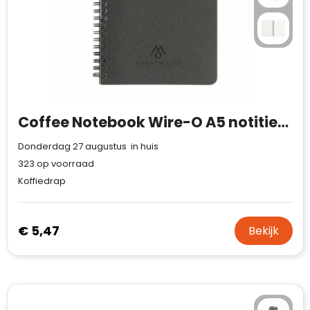
Case Logic
Fresh 'n Rebel
GolfOriginals
James Harvest
Coffee Notebook Wire-O A5 notitieboek
Kingcap
Donderdag 27 augustus in huis
Mepal
323
op voorraad
Koffiedrap
Moleskine
MyKit
€ 5,47
Bekijk
Ocean Bottle
Parker