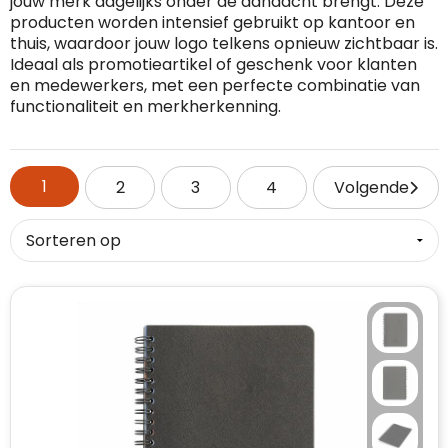
jouw merk dagelijks onder de aandacht brengt. Deze
producten worden intensief gebruikt op kantoor en
RFX™
Dag van de Vrijwilliger
Custom medaille
Zorg
Home & Living
thuis, waardoor jouw logo telkens opnieuw zichtbaar is.
Ideaal als promotieartikel of geschenk voor klanten
Sportlife®
Dag van de Zorgkundige
Custom deken
Keuken & Horeca
en medewerkers, met een perfecte combinatie van
functionaliteit en merkherkenning.
Stanley®
Kerstmis
Custom pet, muts & hoed
Reizen & Onderweg
Swiss Peak
Pasen
Vakantie, Recreatie & Spellen
Custom speelkaarten
1
2
3
4
Volgende
Tenson
Custom tas
Sinterklaas
BIC
Valentijn
Custom zomer
Thule
Werelddierendag
Custom paraplu
Philips
Zomer
Custom telefoonaccessoires
Boska