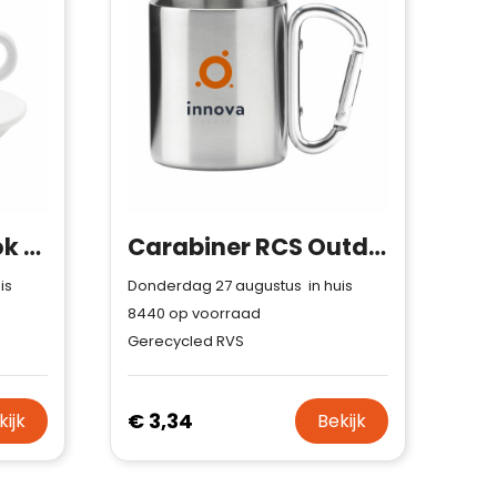
Burano 200 ml mok en schotel
Carabiner RCS Outdoor Mug 220 ml mok
is
Donderdag 27 augustus in huis
8440
op voorraad
Gerecycled RVS
€ 3,34
kijk
Bekijk