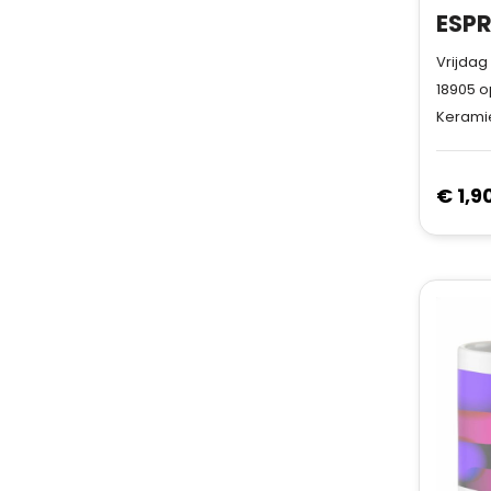
Vrijdag
18905
o
Keramie
€ 1,9