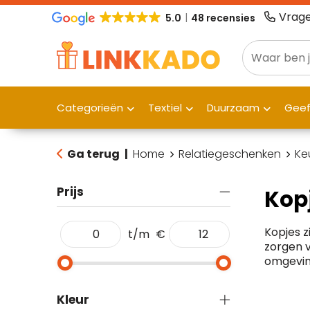
Vrage
5.0
48 recensies
Categorieën
Textiel
Duurzaam
Gee
Ga terug
|
Home
Relatiegeschenken
Ke
Prijs
Kop
Kopjes z
t/m
€
zorgen v
omgevin
Kleur