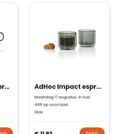
AdHoc Impact espressokopjes 70 ml, set van 2 stuks
AdHoc Impact espressomok 45 ml, set van 2 stuks
Maandag 17 augustus in huis
445
op voorraad
Glas
€ 11,92
kijk
Bekijk