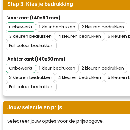
Stap 3: Kies je bedrukking
Waterman
Voorkant (140x60 mm)
Onbewerkt
1
2
3
4
5
Full colour
Achterkant (140x60 mm)
Onbewerkt
1
2
3
4
5
Full colour
Jouw selectie en prijs
Selecteer jouw opties voor de prijsopgave.