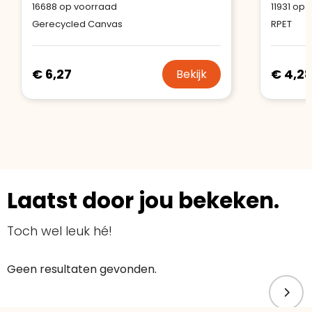
16688
op voorraad
11931
op v
Gerecycled Canvas
RPET
€ 6,27
€ 4,2
Bekijk
Laatst door jou bekeken.
Toch wel leuk hé!
Geen resultaten gevonden.