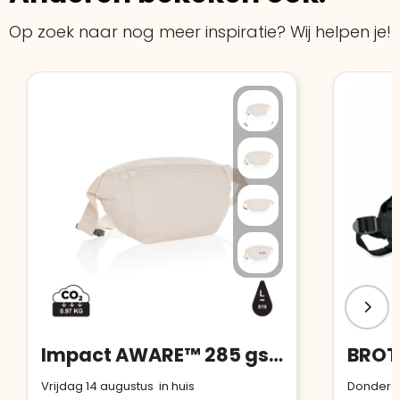
Op zoek naar nog meer inspiratie? Wij helpen je!
Impact AWARE™ 285 gsm rcanvas heuptas ongeverfd
Vrijdag 14 augustus in huis
Donderda