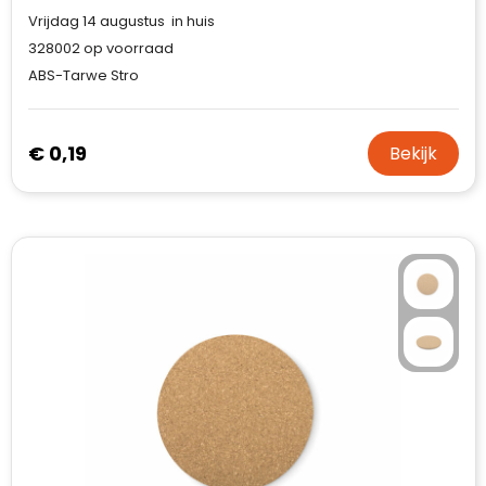
Case Logic
Vrijdag 14 augustus in huis
328002
op voorraad
Fresh 'n Rebel
ABS-Tarwe Stro
GolfOriginals
€ 0,19
Bekijk
James Harvest
Kingcap
Mepal
Moleskine
MyKit
Ocean Bottle
Parker