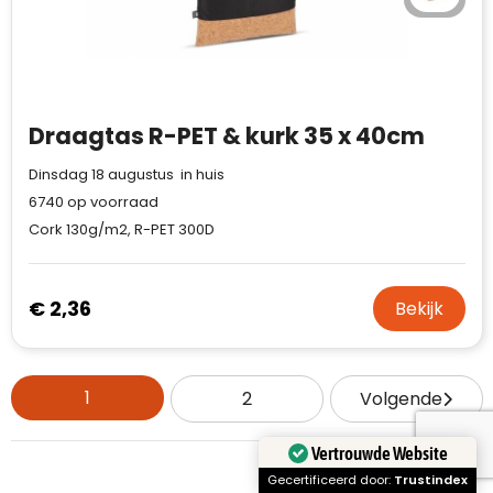
Draagtas R-PET & kurk 35 x 40cm
Dinsdag 18 augustus in huis
6740
op voorraad
Cork 130g/m2, R-PET 300D
€ 2,36
Bekijk
1
2
Volgende
Vertrouwde Website