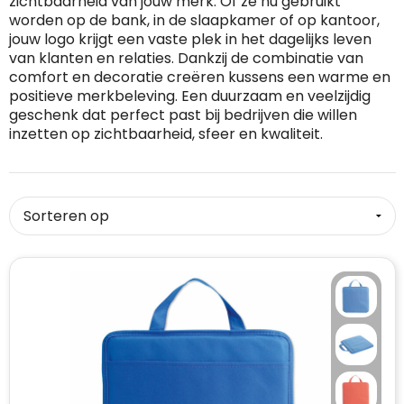
zichtbaarheid van jouw merk. Of ze nu gebruikt
worden op de bank, in de slaapkamer of op kantoor,
RFX™
Dag van de Vrijwilliger
Custom medaille
Zorg
Home & Living
jouw logo krijgt een vaste plek in het dagelijks leven
van klanten en relaties. Dankzij de combinatie van
Sportlife®
Dag van de Zorgkundige
Custom deken
Keuken & Horeca
comfort en decoratie creëren kussens een warme en
positieve merkbeleving. Een duurzaam en veelzijdig
geschenk dat perfect past bij bedrijven die willen
Stanley®
Kerstmis
Custom pet, muts & hoed
Reizen & Onderweg
inzetten op zichtbaarheid, sfeer en kwaliteit.
Swiss Peak
Pasen
Vakantie, Recreatie & Spellen
Custom speelkaarten
Tenson
Custom tas
Sinterklaas
BIC
Valentijn
Custom zomer
Thule
Werelddierendag
Custom paraplu
Philips
Zomer
Custom telefoonaccessoires
Boska