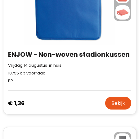
Case Logic
Fresh 'n Rebel
GolfOriginals
James Harvest
ENJOW - Non-woven stadionkussen
Kingcap
Vrijdag 14 augustus in huis
Mepal
10755
op voorraad
PP
Moleskine
MyKit
€ 1,36
Bekijk
Ocean Bottle
Parker