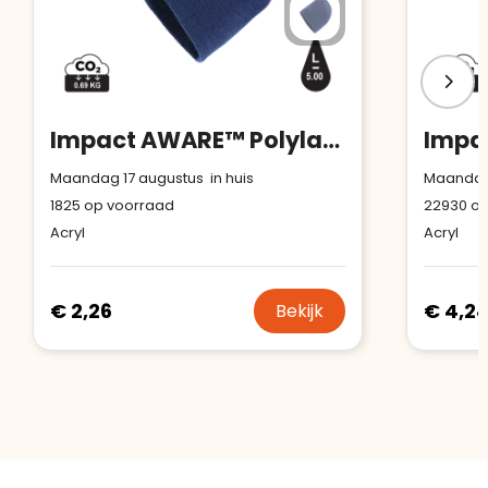
Impact AWARE™ Polylana® klassieke beanie
Maandag 17 augustus in huis
Maandag 
1825
op voorraad
22930
op
Acryl
Acryl
€ 2,26
€ 4,2
Bekijk