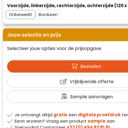
Waterman
Voorzijde, linkerzijde, rechterzijde, achterzijde (120 
Onbewerkt
Borduren
Jouw selectie en prijs
Selecteer jouw opties voor de prijsopgave.
Bestellen
Vrijblijvende offerte
Sample aanvragen
Klantenbeoordelingen laten zien hoe een
website in het algemeen aan de behoeften
van klanten voldoet.
Je ontvangt altijd
gratis
een
digitale proefdruk
ter
Eerst ervaren? Vraag een product
sample
aan
Trustindex werkt samen met 137
Snel nodig? Contacteer
+32 (0) 494 82 81 91