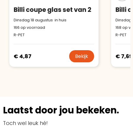
Billi coupe glas set van 2
Billi
Dinsdag 18 augustus in huis
Dinsdag 
166
op voorraad
168
op vo
R-PET
R-PET
€ 4,87
€ 7,69
Bekijk
Laatst door jou bekeken.
Toch wel leuk hé!