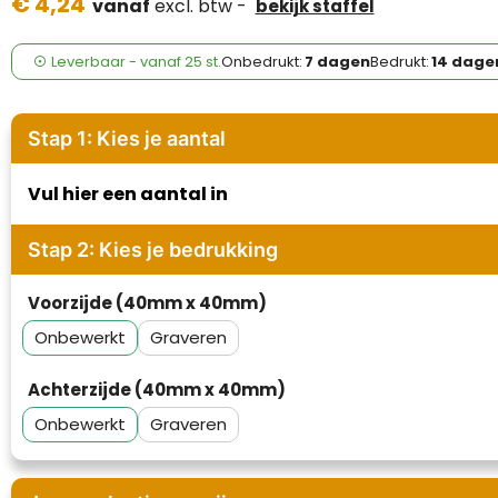
€ 4,24
Case Logic
vanaf
excl. btw -
bekijk staffel
Fresh 'n Rebel
Leverbaar
-
vanaf
25 st.
Onbedrukt:
7 dagen
Bedrukt:
14 dage
GolfOriginals
Stap 1: Kies je aantal
James Harvest
Vul hier een aantal in
Kingcap
Stap 2: Kies je bedrukking
Mepal
Voorzijde (40mm x 40mm)
Moleskine
Onbewerkt
Graveren
MyKit
Achterzijde (40mm x 40mm)
Ocean Bottle
Onbewerkt
Graveren
Parker