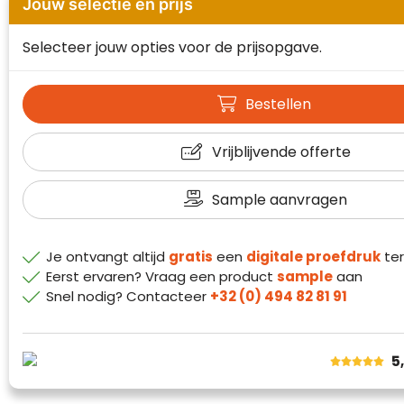
Jouw selectie en prijs
Waterman
Selecteer jouw opties voor de prijsopgave.
Bestellen
Vrijblijvende offerte
Sample aanvragen
Je ontvangt altijd
gratis
een
digitale proefdruk
ter
Eerst ervaren? Vraag een product
sample
aan
Klantenbeoordelingen laten zien hoe een
Snel nodig? Contacteer
+32 (0) 494 82 81 91
website in het algemeen aan de behoeften
van klanten voldoet.
Trustindex werkt samen met 137
5
beoordelingsplatforms om
websitebezoekers toegang te geven tot
Trustindex meet voortdurend de
echte, geverifieerde beoordelingen op één