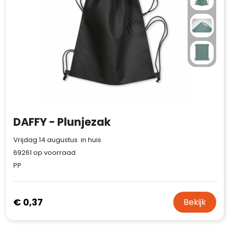
Case Logic
Fresh 'n Rebel
GolfOriginals
James Harvest
Kingcap
Mepal
DAFFY - Plunjezak
Vrijdag 14 augustus in huis
Moleskine
69261
op voorraad
PP
MyKit
Ocean Bottle
€ 0,37
Bekijk
Parker