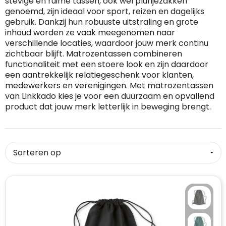
stevige en ruime tassen, ook wel plunjezakken
genoemd, zijn ideaal voor sport, reizen en dagelijks
RFX™
Dag van de Vrijwilliger
Custom medaille
Zorg
Home & Living
gebruik. Dankzij hun robuuste uitstraling en grote
inhoud worden ze vaak meegenomen naar
Sportlife®
Dag van de Zorgkundige
Custom deken
Keuken & Horeca
verschillende locaties, waardoor jouw merk continu
zichtbaar blijft. Matrozentassen combineren
functionaliteit met een stoere look en zijn daardoor
Stanley®
Kerstmis
Custom pet, muts & hoed
Reizen & Onderweg
een aantrekkelijk relatiegeschenk voor klanten,
medewerkers en verenigingen. Met matrozentassen
Swiss Peak
Pasen
Vakantie, Recreatie & Spellen
Custom speelkaarten
van Linkkado kies je voor een duurzaam en opvallend
product dat jouw merk letterlijk in beweging brengt.
Tenson
Custom tas
Sinterklaas
BIC
Valentijn
Custom zomer
Thule
Werelddierendag
Custom paraplu
Philips
Zomer
Custom telefoonaccessoires
Boska