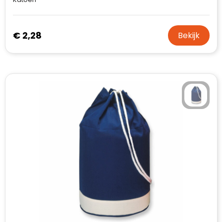
€ 2,28
Bekijk
Klantenbeoordelingen laten zien hoe een
website in het algemeen aan de behoeften
van klanten voldoet.