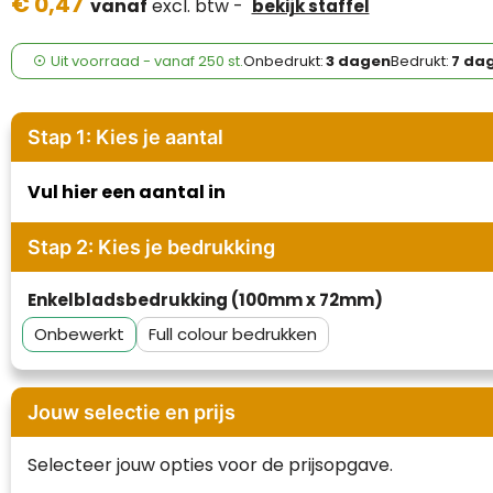
€ 0,47
Case Logic
vanaf
excl. btw -
bekijk staffel
Fresh 'n Rebel
Uit voorraad -
vanaf
250 st.
Onbedrukt:
3 dagen
Bedrukt:
7 da
GolfOriginals
Stap 1: Kies je aantal
James Harvest
Vul hier een aantal in
Kingcap
Stap 2: Kies je bedrukking
Mepal
Enkelbladsbedrukking (100mm x 72mm)
Moleskine
Onbewerkt
Full colour
MyKit
Ocean Bottle
Jouw selectie en prijs
Parker
Selecteer jouw opties voor de prijsopgave.