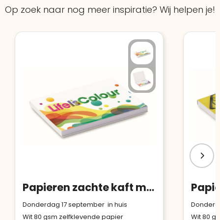
Bouwt u vertrouwen op en verhoogt u uw
Op zoek naar nog meer inspiratie? Wij helpen je!
Aantal werknemers
:
1-10
verkoop met de Trustindex-certificaat.
Meer informatie
»
Trustindex-certificaat
2026-04-22
starten
:
Papieren zachte kaft met 50 sticky notes (EU‑productie)
Donderdag 17 september in huis
Donderda
Wit 80 gsm zelfklevende papier
Wit 80 g