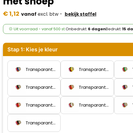
met snoep
Case Logic
€ 1,12
vanaf
excl. btw -
bekijk staffel
Fresh 'n Rebel
GolfOriginals
Uit voorraad -
vanaf
500 st.
Onbedrukt:
6 dagen
Bedrukt:
15 d
James Harvest
Stap 1: Kies je kleur
Kingcap
Mepal
Transparant/Blauw
Transparant/Geel
Moleskine
Transparant/kobalt
Transparant/Oranje
MyKit
Transparant/Rood
Transparant/Wit
Ocean Bottle
Transparant/Zwart
Parker