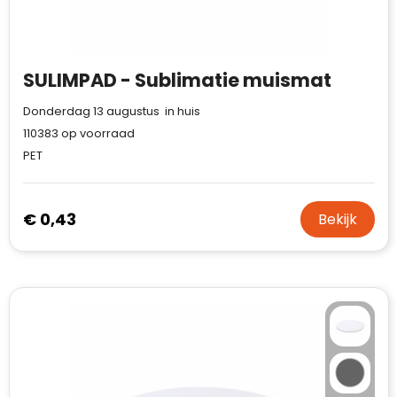
Case Logic
Fresh 'n Rebel
SULIMPAD - Sublimatie muismat
GolfOriginals
Donderdag 13 augustus in huis
James Harvest
110383
op voorraad
PET
Kingcap
Mepal
€ 0,43
Bekijk
Moleskine
MyKit
Ocean Bottle
Parker