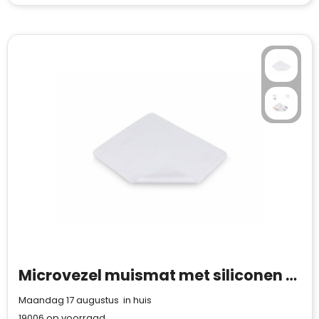
Microvezel muismat met siliconen nopjes 18x22cm (325g/m²) sublimatie
Maandag 17 augustus in huis
19006
op voorraad