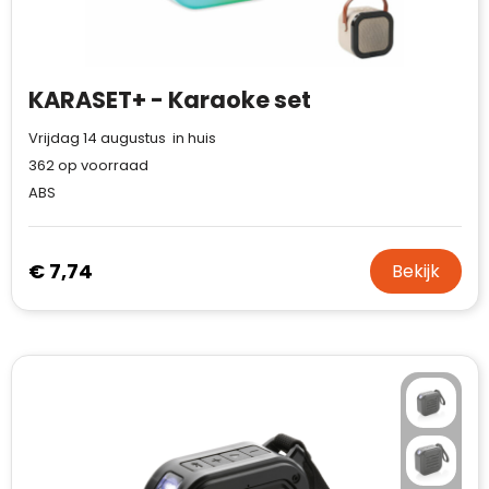
Case Logic
Fresh 'n Rebel
KARASET+ - Karaoke set
GolfOriginals
Vrijdag 14 augustus in huis
James Harvest
362
op voorraad
ABS
Kingcap
Mepal
€ 7,74
Bekijk
Moleskine
MyKit
Ocean Bottle
Parker