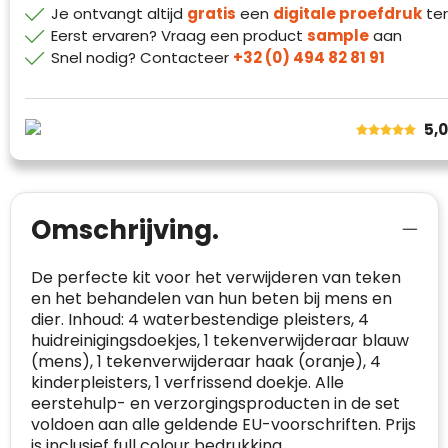
Klantenbeoordelingen laten zien hoe een
Je ontvangt altijd
gratis
een
digitale proefdruk
ter
website in het algemeen aan de behoeften
Eerst ervaren? Vraag een product
sample
aan
van klanten voldoet.
Snel nodig? Contacteer
+32 (0) 494 82 81 91
Trustindex werkt samen met 137
beoordelingsplatforms om
websitebezoekers toegang te geven tot
5,
Trustindex meet voortdurend de
echte, geverifieerde beoordelingen op één
klanttevredenheid op basis van
plaats.
beoordelingen. Minder dan 1% van de
Alleen beoordelingen die voldoen aan de
ondervraagde klanten meldde een
richtlijnen van Trustindex en waarvan
probleem.
Omschrijving.
bewezen is dat ze spamvrij zijn worden door
de verschillende platforms geaccepteerd en
Trustindex heeft de contactgegevens van de
De perfecte kit voor het verwijderen van teken
meegeteld in de scores.
website en de bedrijfsgegevens
en het behandelen van hun beten bij mens en
onafhankelijk geverifieerd.
dier. Inhoud: 4 waterbestendige pleisters, 4
huidreinigingsdoekjes, 1 tekenverwijderaar blauw
CONTACTGEGEVENS
(mens), 1 tekenverwijderaar haak (oranje), 4
Trustindex controleert websites voortdurend
kinderpleisters, 1 verfrissend doekje. Alle
op veiligheidsproblemen.
Telefoonnummer
:
+32 479 88 00 36
Geverifieerd
eerstehulp- en verzorgingsproducten in de set
Safe Browsing:
geen probleem
voldoen aan alle geldende EU-voorschriften. Prijs
E-
mia@linkkado.be
Geverifieerd
gedetecteerd
is inclusief full colour bedrukking.
mailadres
: