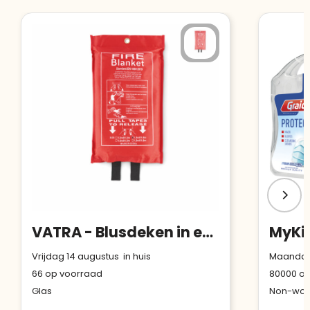
VATRA - Blusdeken in een PVC hoes
MyKi
Vrijdag 14 augustus in huis
Maandag 
66
op voorraad
80000
op
Glas