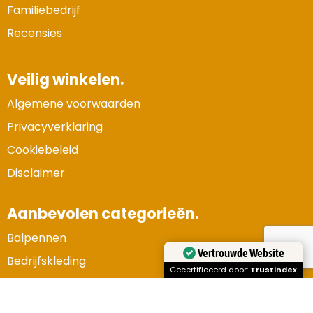
Familiebedrijf
Recensies
Veilig winkelen.
Algemene voorwaarden
Privacyverklaring
Cookiebeleid
Disclaimer
Aanbevolen categorieën.
Balpennen
Vertrouwde Website
Bedrijfskleding
Gecertificeerd door:
Trustindex
Gadgets en elektronica
Kerstpakketten