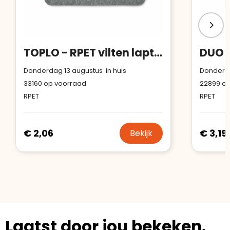
TOPLO - RPET vilten laptoptas
Donderdag 13 augustus in huis
Donderda
33160
op voorraad
22899
op
RPET
RPET
€ 2,06
€ 3,19
Bekijk
Laatst door jou bekeken.