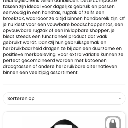
relatiegeschenk willen aanbieden. Deze compacte
tassen zijn ideaal voor dagelijks gebruik en passen
RFX™
Dag van de Vrijwilliger
Custom medaille
Zorg
Home & Living
eenvoudig in een handtas, rugzak of zelfs een
broekzak, waardoor ze altijd binnen handbereik zijn. Of
Sportlife®
Dag van de Zorgkundige
Custom deken
Keuken & Horeca
je nu kiest voor een vouwbare boodschappentas, een
opvouwbare rugzak of een inklapbare shopper, je
biedt steeds een functioneel product dat vaak
Stanley®
Kerstmis
Custom pet, muts & hoed
Reizen & Onderweg
gebruikt wordt. Dankzij hun gebruiksgemak en
herbruikbaarheid dragen ze bij aan een duurzame en
Swiss Peak
Pasen
Vakantie, Recreatie & Spellen
Custom speelkaarten
positieve merkbeleving. Voor extra variatie kunnen ze
perfect gecombineerd worden met katoenen
Tenson
Custom tas
Sinterklaas
draagtassen of andere herbruikbare alternatieven
binnen een veelzijdig assortiment.
BIC
Valentijn
Custom zomer
Thule
Werelddierendag
Custom paraplu
Philips
Zomer
Custom telefoonaccessoires
Boska