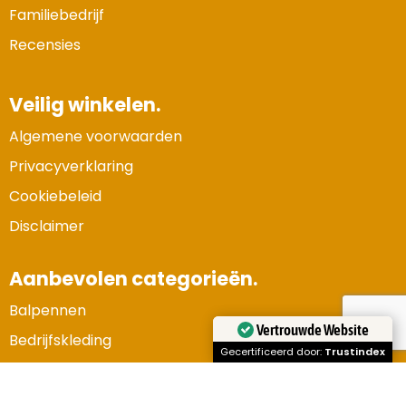
Familiebedrijf
Recensies
Veilig winkelen.
Algemene voorwaarden
Privacyverklaring
Cookiebeleid
Disclaimer
Aanbevolen categorieën.
Balpennen
Vertrouwde Website
Bedrijfskleding
Gecertificeerd door:
Trustindex
Gadgets en elektronica
Kerstpakketten