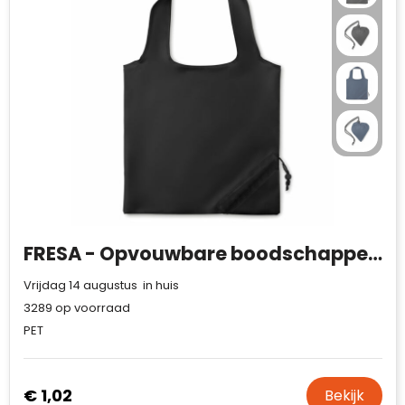
Case Logic
Fresh 'n Rebel
GolfOriginals
James Harvest
Kingcap
Mepal
FRESA - Opvouwbare boodschappentas
Moleskine
Vrijdag 14 augustus in huis
MyKit
3289
op voorraad
PET
Ocean Bottle
Parker
€ 1,02
Bekijk