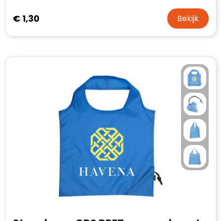
€ 1,30
Bekijk
Klantenbeoordelingen laten zien hoe een
website in het algemeen aan de behoeften
van klanten voldoet.
Trustindex werkt samen met 137
beoordelingsplatforms om