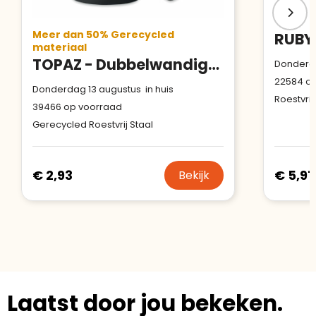
Meer dan 50% Gerecycled
materiaal
TOPAZ - Dubbelwandige beker 350ml
Donderda
22584
op
Donderdag 13 augustus in huis
Roestvrij
39466
op voorraad
Gerecycled Roestvrij Staal
€ 2,93
€ 5,91
Bekijk
Laatst door jou bekeken.