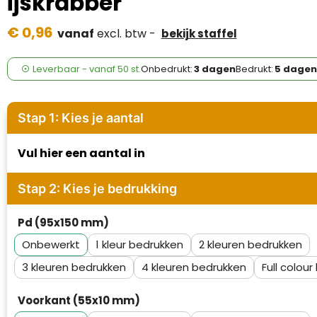
ijskrabber
Case Logic
€ 0,96
vanaf
excl. btw -
bekijk staffel
Fresh 'n Rebel
GolfOriginals
Leverbaar
-
vanaf
50 st.
Onbedrukt:
3 dagen
Bedrukt:
5 dagen
James Harvest
Stap 1: Kies je aantal
Kingcap
Vul hier een aantal in
Mepal
Stap 2: Kies je bedrukking
Moleskine
Pd (95x150 mm)
MyKit
Onbewerkt
1
2
Ocean Bottle
3
4
Full colour
Parker
Voorkant (55x10 mm)