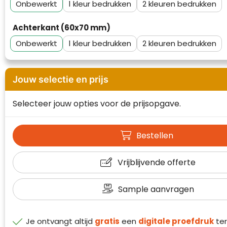
Onbewerkt
1
2
Waterman
Achterkant (60x70 mm)
Onbewerkt
1
2
Jouw selectie en prijs
Selecteer jouw opties voor de prijsopgave.
Bestellen
Vrijblijvende offerte
Sample aanvragen
Klantenbeoordelingen laten zien hoe een
website in het algemeen aan de behoeften
van klanten voldoet.
Je ontvangt altijd
gratis
een
digitale proefdruk
ter
Trustindex werkt samen met 137