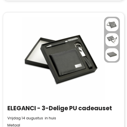
Klantenbeoordelingen laten zien hoe een
ELEGANCI - 3-Delige PU cadeauset
website in het algemeen aan de behoeften
van klanten voldoet.
Vrijdag 14 augustus in huis
Trustindex werkt samen met 137
Metaal