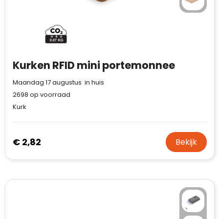
Case Logic
Fresh 'n Rebel
GolfOriginals
Kurken RFID mini portemonnee
James Harvest
Maandag 17 augustus in huis
Kingcap
2698
op voorraad
Kurk
Mepal
Moleskine
€ 2,82
Bekijk
MyKit
Ocean Bottle
Parker