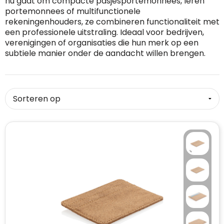
nu gaat om compacte pasjesportemonnees, leren
portemonnees of multifunctionele
RFX™
Dag van de Vrijwilliger
Custom medaille
Zorg
Home & Living
rekeningenhouders, ze combineren functionaliteit met
een professionele uitstraling. Ideaal voor bedrijven,
Sportlife®
Dag van de Zorgkundige
Custom deken
Keuken & Horeca
verenigingen of organisaties die hun merk op een
subtiele manier onder de aandacht willen brengen.
Stanley®
Kerstmis
Custom pet, muts & hoed
Reizen & Onderweg
Swiss Peak
Pasen
Vakantie, Recreatie & Spellen
Custom speelkaarten
Tenson
Custom tas
Sinterklaas
BIC
Valentijn
Custom zomer
Thule
Werelddierendag
Custom paraplu
Philips
Zomer
Custom telefoonaccessoires
Boska