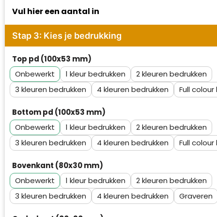
Waterman
Vul hier een aantal in
Stap 3: Kies je bedrukking
Top pd (100x53 mm)
Onbewerkt
1
2
3
4
Full colour
Bottom pd (100x53 mm)
Onbewerkt
1
2
3
4
Full colour
Bovenkant (80x30 mm)
Onbewerkt
1
2
3
4
Graveren