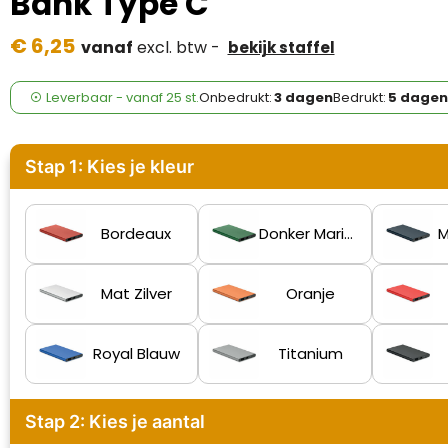
Bank Type C
Case Logic
€ 6,25
vanaf
excl. btw -
bekijk staffel
Fresh 'n Rebel
GolfOriginals
Leverbaar
-
vanaf
25 st.
Onbedrukt:
3 dagen
Bedrukt:
5 dagen
James Harvest
Stap 1: Kies je kleur
Kingcap
Mepal
Bordeaux
Donker Marinegroen
M
Moleskine
Mat Zilver
Oranje
MyKit
Royal Blauw
Titanium
Ocean Bottle
Parker
Stap 2: Kies je aantal