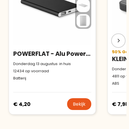
50% Ger
POWERFLAT - Alu PowerBank 4000mAh
Donderdag 13 augustus in huis
Donderda
12434
op voorraad
4811
op v
Batterij
ABS
€ 4,20
€ 7,98
Bekijk