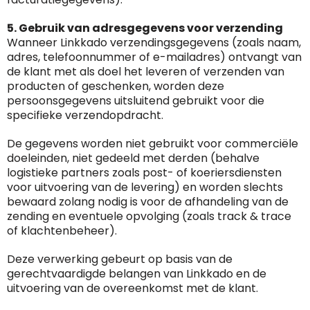
Waterman
website in het algemeen aan de behoeften
5. Gebruik van adresgegevens voor verzending
van klanten voldoet.
Wanneer Linkkado verzendingsgegevens (zoals naam,
Trustindex werkt samen met 137
adres, telefoonnummer of e-mailadres) ontvangt van
beoordelingsplatforms om
de klant met als doel het leveren of verzenden van
websitebezoekers toegang te geven tot
Trustindex meet voortdurend de
producten of geschenken, worden deze
echte, geverifieerde beoordelingen op één
klanttevredenheid op basis van
persoonsgegevens uitsluitend gebruikt voor die
plaats.
beoordelingen. Minder dan 1% van de
specifieke verzendopdracht.
Alleen beoordelingen die voldoen aan de
ondervraagde klanten meldde een
richtlijnen van Trustindex en waarvan
De gegevens worden niet gebruikt voor commerciële
probleem.
bewezen is dat ze spamvrij zijn worden door
doeleinden, niet gedeeld met derden (behalve
de verschillende platforms geaccepteerd en
Trustindex heeft de contactgegevens van de
logistieke partners zoals post- of koeriersdiensten
meegeteld in de scores.
website en de bedrijfsgegevens
voor uitvoering van de levering) en worden slechts
onafhankelijk geverifieerd.
bewaard zolang nodig is voor de afhandeling van de
zending en eventuele opvolging (zoals track & trace
CONTACTGEGEVENS
of klachtenbeheer).
Trustindex controleert websites voortdurend
op veiligheidsproblemen.
Deze verwerking gebeurt op basis van de
Telefoonnummer
:
+32 479 88 00 36
Geverifieerd
gerechtvaardigde belangen van Linkkado en de
Safe Browsing:
geen probleem
E-
mia@linkkado.be
Geverifieerd
uitvoering van de overeenkomst met de klant.
gedetecteerd
mailadres
: