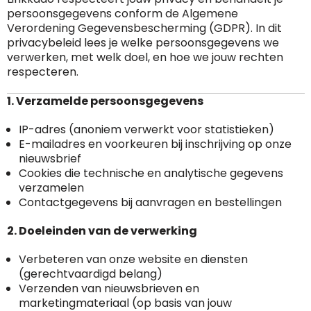
persoonsgegevens conform de Algemene
RFX™
Dag van de Vrijwilliger
Custom medaille
Zorg
Home & Living
Verordening Gegevensbescherming (GDPR). In dit
privacybeleid lees je welke persoonsgegevens we
verwerken, met welk doel, en hoe we jouw rechten
Sportlife®
Dag van de Zorgkundige
Custom deken
Keuken & Horeca
respecteren.
Stanley®
Kerstmis
Custom pet, muts & hoed
Reizen & Onderweg
1. Verzamelde persoonsgegevens
Swiss Peak
Pasen
Vakantie, Recreatie & Spellen
Custom speelkaarten
IP-adres (anoniem verwerkt voor statistieken)
E-mailadres en voorkeuren bij inschrijving op onze
Tenson
Custom tas
Sinterklaas
nieuwsbrief
Cookies die technische en analytische gegevens
BIC
Valentijn
Custom zomer
verzamelen
Contactgegevens bij aanvragen en bestellingen
Thule
Werelddierendag
Custom paraplu
2. Doeleinden van de verwerking
Philips
Zomer
Custom telefoonaccessoires
Verbeteren van onze website en diensten
(gerechtvaardigd belang)
Boska
Verzenden van nieuwsbrieven en
marketingmateriaal (op basis van jouw