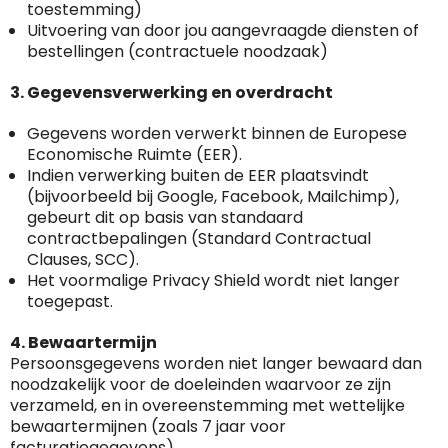
Case Logic
toestemming)
Uitvoering van door jou aangevraagde diensten of
Fresh 'n Rebel
bestellingen (contractuele noodzaak)
3. Gegevensverwerking en overdracht
GolfOriginals
Gegevens worden verwerkt binnen de Europese
James Harvest
Economische Ruimte (EER).
Indien verwerking buiten de EER plaatsvindt
Kingcap
(bijvoorbeeld bij Google, Facebook, Mailchimp),
gebeurt dit op basis van standaard
Mepal
contractbepalingen (Standard Contractual
Clauses, SCC).
Het voormalige Privacy Shield wordt niet langer
Moleskine
toegepast.
MyKit
4. Bewaartermijn
Persoonsgegevens worden niet langer bewaard dan
Ocean Bottle
noodzakelijk voor de doeleinden waarvoor ze zijn
verzameld, en in overeenstemming met wettelijke
Parker
bewaartermijnen (zoals 7 jaar voor
facturatiegegevens).
Klantenbeoordelingen laten zien hoe een