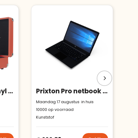
Prixton VC400 vinyl MP3-speler
Prixton Pro netbook 14,1 inch
Maandag 17 augustus in huis
10000
op voorraad
Kunststof