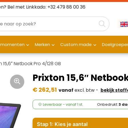
n? Bel met Linkkado: +32 479 88 00 36
fmomenten
Merken
Custom made
Doelgroepe
on 15,6″ Netbook Pro 4/128 GB
Prixton 15,6″ Netboo
€ 262,51
vanaf
excl. btw -
bekijk staff
Leverbaar
-
vanaf
1 st.
Onbedrukt:
3 d
Stap 1: Kies je aantal