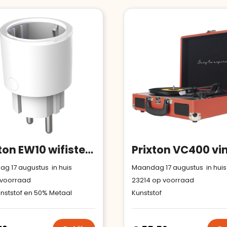
Bouwt u vertrouwen op en
Aantal werknemers
:
1-10
verhoogt u uw verkoop met de
Trustindex-certificaat.
Trustindex-certificaat
2026-04-
Meer informatie
»
starten
:
22
Prixton EW10 wifistekker
g 17 augustus in huis
Maandag 17 augustus in huis
voorraad
23214
op voorraad
nststof en 50% Metaal
Kunststof