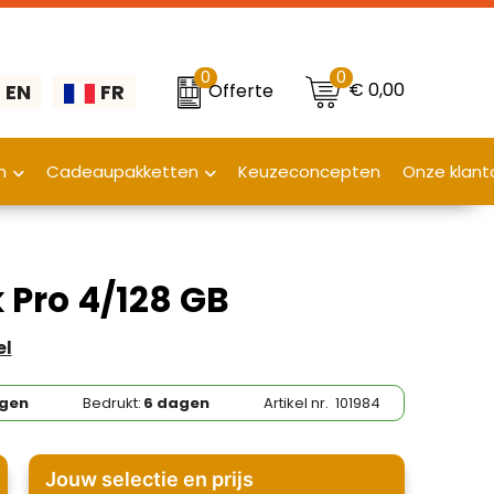
0
0
€ 0,00
Offerte
EN
FR
n
Cadeaupakketten
Keuzeconcepten
Onze klant
k Pro 4/128 GB
el
agen
Bedrukt:
6 dagen
Artikel nr.
101984
Jouw selectie en prijs