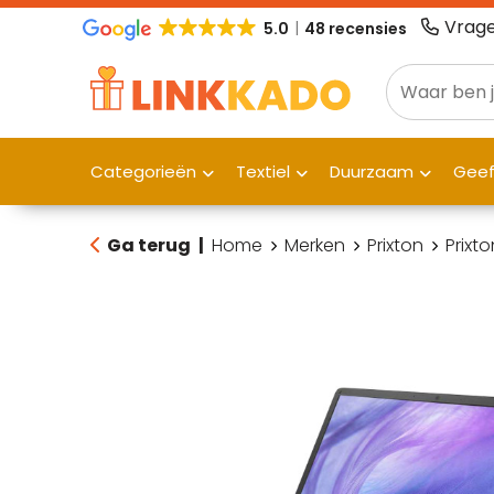
Vrage
5.0
48 recensies
Categorieën
Textiel
Duurzaam
Gee
Ga terug
|
Home
Merken
Prixton
Prixt