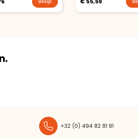
76
€ 55,59
Bekijk
Be
n.
+32 (0) 494 82 81 91