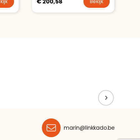
€ 200,58
kijk
Bekijk
marin@linkkado.be