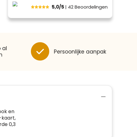
5,0/5
| 42
Beoordelingen
 al
Persoonlijke aanpak
n
ook en
-kaart,
rde 0,3