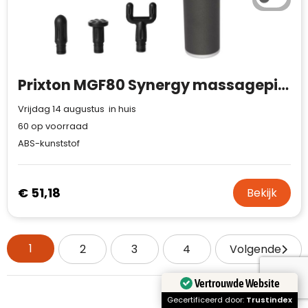
Prixton MGF80 Synergy massagepistool
Vrijdag 14 augustus in huis
60
op voorraad
ABS-kunststof
€ 51,18
Bekijk
1
2
3
4
Volgende
Vertrouwde Website
Gecertificeerd door:
Trustindex