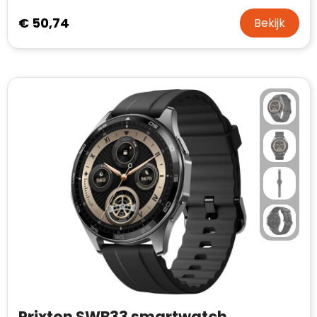
€ 50,74
Bekijk
Prixton SWB33 smartwatch