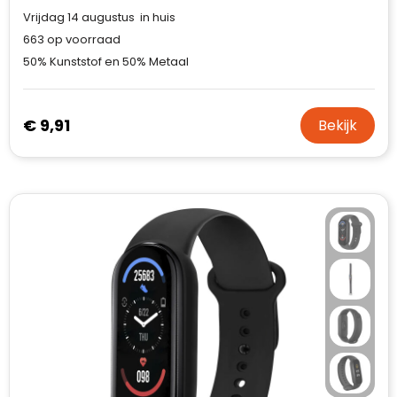
Case Logic
Vrijdag 14 augustus in huis
663
op voorraad
Fresh 'n Rebel
50% Kunststof en 50% Metaal
GolfOriginals
€ 9,91
Bekijk
James Harvest
Kingcap
Mepal
Moleskine
MyKit
Ocean Bottle
Parker