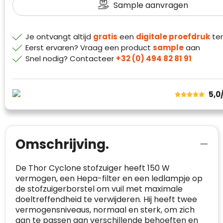
Sample aanvragen
Waterman
Je ontvangt altijd
gratis
een
digitale proefdruk
ter
Eerst ervaren? Vraag een product
sample
aan
Snel nodig? Contacteer
+32 (0) 494 82 81 91
5,0
Omschrijving.
Klantenbeoordelingen laten zien hoe een
website in het algemeen aan de behoeften
De Thor Cyclone stofzuiger heeft 150 W
van klanten voldoet.
vermogen, een Hepa-filter en een ledlampje op
de stofzuigerborstel om vuil met maximale
Trustindex werkt samen met 137
doeltreffendheid te verwijderen. Hij heeft twee
beoordelingsplatforms om
vermogensniveaus, normaal en sterk, om zich
websitebezoekers toegang te geven tot
Trustindex meet voortdurend de
aan te passen aan verschillende behoeften en
echte, geverifieerde beoordelingen op één