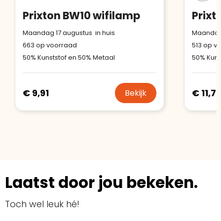
Prixton BW10 wifilamp
Prixt
Maandag 17 augustus in huis
Maandag 
663
op voorraad
513
op vo
50% Kunststof en 50% Metaal
50% Kuns
€ 9,91
€ 11,7
Bekijk
Laatst door jou bekeken.
Toch wel leuk hé!