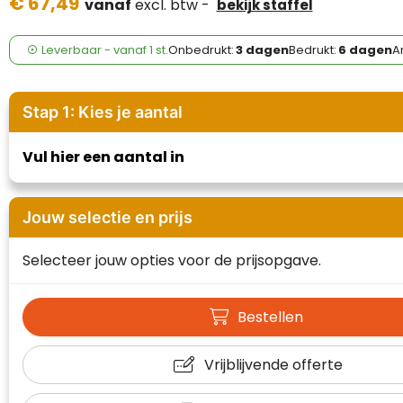
€ 67,49
Case Logic
vanaf
excl. btw -
bekijk staffel
Fresh 'n Rebel
Leverbaar
-
vanaf
1 st.
Onbedrukt:
3 dagen
Bedrukt:
6 dagen
Ar
GolfOriginals
Stap 1: Kies je aantal
James Harvest
Vul hier een aantal in
Kingcap
Mepal
Jouw selectie en prijs
Moleskine
Selecteer jouw opties voor de prijsopgave.
MyKit
Bestellen
Ocean Bottle
Vrijblijvende offerte
Parker