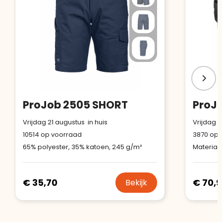
ProJob 2505 SHORT
Vrijdag 21 augustus in huis
Vrijdag 2
10514
op voorraad
3870
op 
65% polyester, 35% katoen, 245 g/m²
€ 35,70
€ 70,
Bekijk