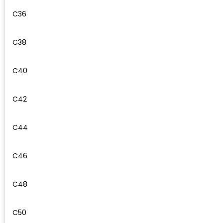
Waterman
C36
C38
C40
C42
C44
C46
C48
C50