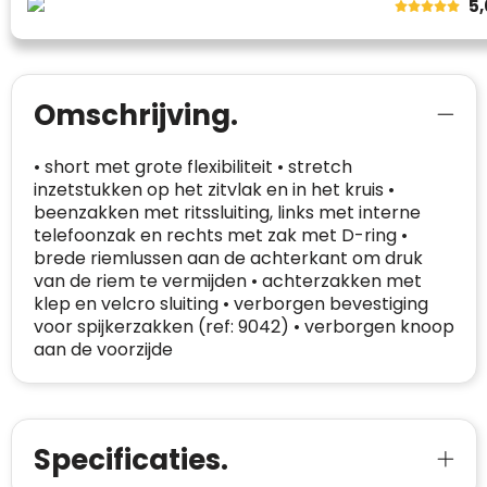
5
onafhankelijk geverifieerd.
CONTACTGEGEVENS
Trustindex controleert websites voortdurend
op veiligheidsproblemen.
Omschrijving.
Telefoonnummer
:
+32 479 88 00 36
Geverifieerd
Safe Browsing:
geen probleem
E-
mia@linkkado.be
Geverifieerd
gedetecteerd
• short met grote flexibiliteit • stretch
mailadres
:
inzetstukken op het zitvlak en in het kruis •
Websites die consequent een hoog niveau
Blacklist
Geen site op de zwarte lijst
beenzakken met ritssluiting, links met interne
van klanttevredenheid handhaven en
BEDRIJFSGEGEVENS
telefoonzak en rechts met zak met D-ring •
voldoen aan een hoog niveau van
Geldig SSL-certificaat
brede riemlussen aan de achterkant om druk
veiligheidsprotocol, kunnen Trustindex-
Bedrijfsnaam
:
Linkkado
van de riem te vermijden • achterzakken met
certificaat verkrijgen. Zoekt u bij het winkelen
Spam
E-mail is spamvrij
klep en velcro sluiting • verborgen bevestiging
naar de certificaten van Trustindex en koopt u
Domein
:
linkkado.be
voor spijkerzakken (ref: 9042) • verborgen knoop
met vertrouwen!
aan de voorzijde
Meer informatie
»
Oprichting van de
2026
onderneming
:
Voor bedrijven
Bouwt u vertrouwen op en verhoogt u uw
Aantal werknemers
:
1-10
verkoop met de Trustindex-certificaat.
Specificaties.
Meer informatie
»
Trustindex-certificaat
2026-04-22