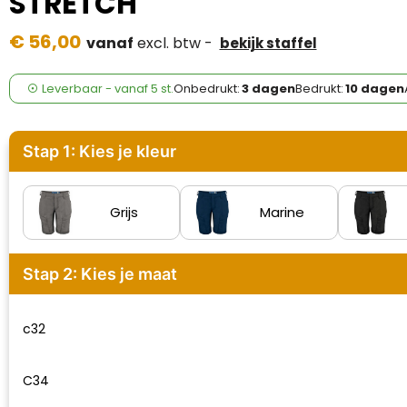
STRETCH
Case Logic
€ 56,00
vanaf
excl. btw -
bekijk staffel
Fresh 'n Rebel
GolfOriginals
Leverbaar
-
vanaf
5 st.
Onbedrukt:
3 dagen
Bedrukt:
10 dagen
James Harvest
Stap 1: Kies je kleur
Kingcap
Mepal
Grijs
Marine
Moleskine
Stap 2: Kies je maat
MyKit
c32
Ocean Bottle
Parker
C34