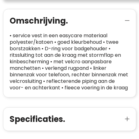
CONTACTGEGEVENS
Trustindex controleert websites voortdurend
Omschrijving.
op veiligheidsproblemen.
Telefoonnummer
:
+32 479 88 00 36
Geverifieerd
• service vest in een easycare materiaal
Safe Browsing:
geen probleem
E-
mia@linkkado.be
Geverifieerd
gedetecteerd
polyester/katoen • goed kleurbehoud • twee
mailadres
:
borstzakken • D-ring voor badgehouder •
Websites die consequent een hoog niveau
Blacklist
Geen site op de zwarte lijst
ritssluiting tot aan de kraag met stormflap en
van klanttevredenheid handhaven en
BEDRIJFSGEGEVENS
kinbescherming • met velcro aanpasbare
voldoen aan een hoog niveau van
Geldig SSL-certificaat
manchetten • verlengd rugpand • linker
veiligheidsprotocol, kunnen Trustindex-
Bedrijfsnaam
:
Linkkado
binnenzak voor telefoon, rechter binnenzak met
certificaat verkrijgen. Zoekt u bij het winkelen
Spam
E-mail is spamvrij
velcrosluiting • reflecterende piping aan de
naar de certificaten van Trustindex en koopt u
Domein
:
linkkado.be
voor- en achterkant • fleece voering in de kraag
met vertrouwen!
Meer informatie
»
Oprichting van de
2026
onderneming
:
Voor bedrijven
Bouwt u vertrouwen op en verhoogt u uw
Aantal werknemers
:
1-10
Specificaties.
verkoop met de Trustindex-certificaat.
Meer informatie
»
Trustindex-certificaat
2026-04-22
starten
: