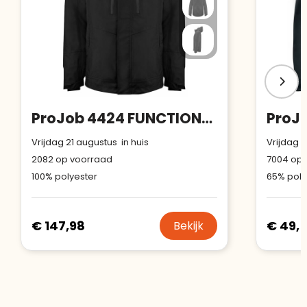
ProJob 4424 FUNCTIONELE 3 IN 1 JAS
Vrijdag 21 augustus in huis
Vrijdag 2
2082
op voorraad
7004
op 
100% polyester
€ 147,98
€ 49,
Bekijk