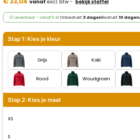
€ 33,04
Case Logic
vanaf
excl. btw -
bekijk staffel
Fresh 'n Rebel
Leverbaar
-
vanaf
5 st.
Onbedrukt:
3 dagen
Bedrukt:
10 dagen
GolfOriginals
Stap 1: Kies je kleur
James Harvest
Kingcap
Grijs
Kaki
Mepal
Rood
Woudgroen
Moleskine
Stap 2: Kies je maat
MyKit
Ocean Bottle
XS
Parker
S