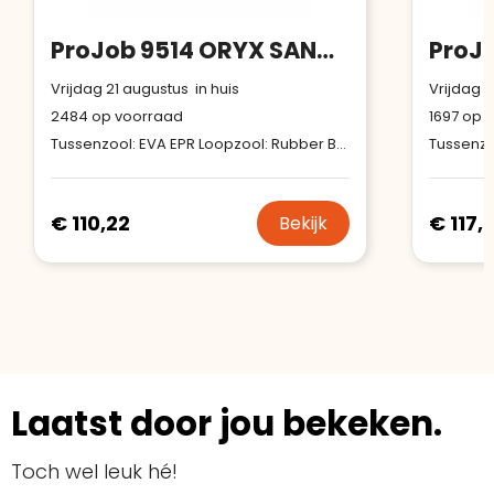
ProJob 9514 ORYX SANDAAL S1PS
Vrijdag 21 augustus in huis
Vrijdag 2
2484
op voorraad
1697
op v
Tussenzool: EVA EPR Loopzool: Rubber Boven materiaal: PU nubuck, mesh, TPU verstevigingen aan hiel en teen
€ 110,22
€ 117,
Bekijk
Laatst door jou bekeken.
Toch wel leuk hé!