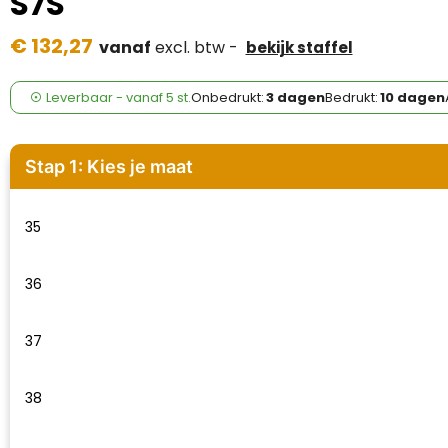
S7S
Case Logic
€ 132,27
vanaf
excl. btw -
bekijk staffel
Fresh 'n Rebel
GolfOriginals
Leverbaar
-
vanaf
5 st.
Onbedrukt:
3 dagen
Bedrukt:
10 dagen
James Harvest
Stap 1: Kies je maat
Kingcap
35
Mepal
Moleskine
36
MyKit
37
Ocean Bottle
38
Parker