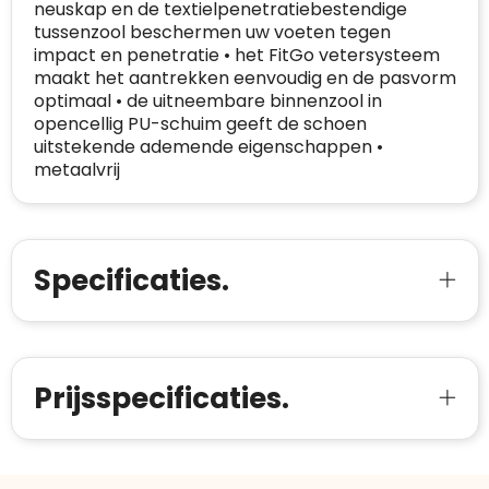
neuskap en de textielpenetratiebestendige
Meer informatie
»
Oprichting van de
2026
tussenzool beschermen uw voeten tegen
onderneming
:
impact en penetratie • het FitGo vetersysteem
Voor bedrijven
maakt het aantrekken eenvoudig en de pasvorm
Bouwt u vertrouwen op en verhoogt u uw
Aantal werknemers
:
1-10
optimaal • de uitneembare binnenzool in
verkoop met de Trustindex-certificaat.
opencellig PU-schuim geeft de schoen
Meer informatie
»
Trustindex-certificaat
2026-04-22
uitstekende ademende eigenschappen •
starten
:
metaalvrij
Specificaties.
Prijsspecificaties.