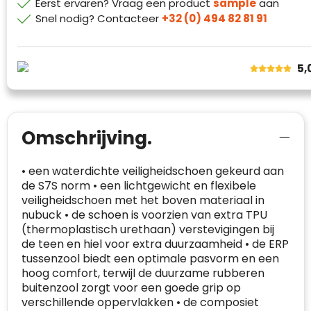
echte, geverifieerde beoordelingen op één
Eerst ervaren? Vraag een product
sample
aan
klanttevredenheid op basis van
plaats.
Snel nodig? Contacteer
+32 (0) 494 82 81 91
beoordelingen. Minder dan 1% van de
Alleen beoordelingen die voldoen aan de
ondervraagde klanten meldde een
richtlijnen van Trustindex en waarvan
probleem.
bewezen is dat ze spamvrij zijn worden door
5,
de verschillende platforms geaccepteerd en
Trustindex heeft de contactgegevens van de
meegeteld in de scores.
website en de bedrijfsgegevens
onafhankelijk geverifieerd.
Omschrijving.
CONTACTGEGEVENS
Trustindex controleert websites voortdurend
op veiligheidsproblemen.
Telefoonnummer
:
+32 479 88 00 36
Geverifieerd
• een waterdichte veiligheidschoen gekeurd aan
de S7S norm • een lichtgewicht en flexibele
Safe Browsing:
geen probleem
E-
mia@linkkado.be
Geverifieerd
veiligheidschoen met het boven materiaal in
gedetecteerd
mailadres
:
nubuck • de schoen is voorzien van extra TPU
Websites die consequent een hoog niveau
(thermoplastisch urethaan) verstevigingen bij
Blacklist
Geen site op de zwarte lijst
van klanttevredenheid handhaven en
de teen en hiel voor extra duurzaamheid • de ERP
BEDRIJFSGEGEVENS
voldoen aan een hoog niveau van
tussenzool biedt een optimale pasvorm en een
Geldig SSL-certificaat
veiligheidsprotocol, kunnen Trustindex-
hoog comfort, terwijl de duurzame rubberen
Bedrijfsnaam
:
Linkkado
certificaat verkrijgen. Zoekt u bij het winkelen
Spam
buitenzool zorgt voor een goede grip op
E-mail is spamvrij
naar de certificaten van Trustindex en koopt u
verschillende oppervlakken • de composiet
Domein
:
linkkado.be
met vertrouwen!