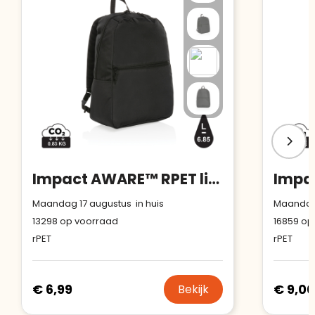
Impact AWARE™ RPET lichtgewicht rugzak
Maandag 17 augustus in huis
Maandag 
13298
op voorraad
16859
op
rPET
rPET
€ 6,99
€ 9,00
Bekijk