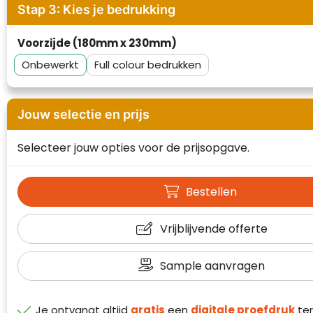
Stap 3: Kies je bedrukking
Waterman
Voorzijde (180mm x 230mm)
Onbewerkt
Full colour
Jouw selectie en prijs
Selecteer jouw opties voor de prijsopgave.
Bestellen
Vrijblijvende offerte
Sample aanvragen
Klantenbeoordelingen laten zien hoe een
website in het algemeen aan de behoeften
Je ontvangt altijd
gratis
een
digitale proefdruk
ter