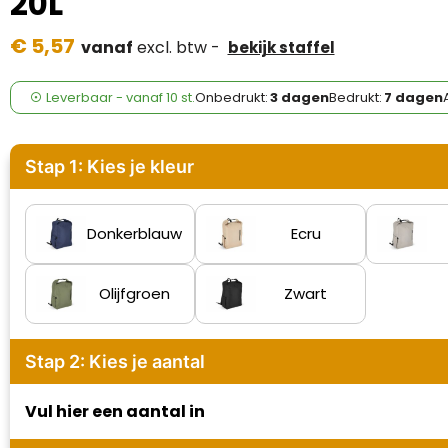
20L
Case Logic
€ 5,57
vanaf
excl. btw -
bekijk staffel
Fresh 'n Rebel
GolfOriginals
Leverbaar
-
vanaf
10 st.
Onbedrukt:
3 dagen
Bedrukt:
7 dagen
James Harvest
Stap 1: Kies je kleur
Kingcap
Mepal
Donkerblauw
Ecru
Moleskine
Olijfgroen
Zwart
MyKit
Stap 2: Kies je aantal
Ocean Bottle
Vul hier een aantal in
Parker