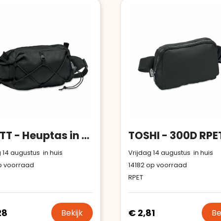
Bouwt u vertrouwen op en
Aantal werknemers
:
1-10
verhoogt u uw verkoop met de
Trustindex-certificaat.
Trustindex-certificaat
2026-04-
Meer informatie
»
starten
:
22
BROTT - Heuptas in 600D RPET
 14 augustus in huis
Vrijdag 14 augustus in huis
 voorraad
14182
op voorraad
RPET
28
€ 2,81
Bekijk
Be