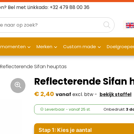
n? Bel met Linkkado: +32 479 88 00 36
fmomenten
Merken
Custom made
Doelgroepe
Reflecterende Sifan heuptas
Reflecterende Sifan
€ 2,40
vanaf
excl. btw -
bekijk staffel
Leverbaar
-
vanaf
25 st.
Onbedrukt:
3 d
Stap 1: Kies je aantal