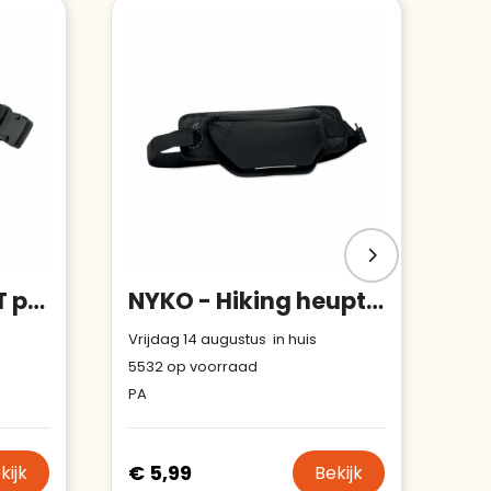
TOSHI - 300D RPET polyester heuptas
NYKO - Hiking heuptas in 420D nylon
Vrijdag 14 augustus in huis
5532
op voorraad
PA
€ 5,99
kijk
Bekijk