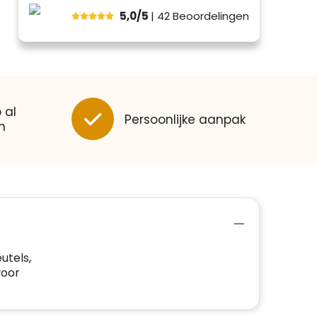
5,0/5
| 42
Beoordelingen
 al
Persoonlijke aanpak
n
utels,
voor