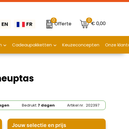
0
0
€ 0,00
Offerte
EN
FR
n
Cadeaupakketten
Keuzeconcepten
Onze klant
 heuptas
agen
Bedrukt:
7 dagen
Artikel nr.
202397
Jouw selectie en prijs