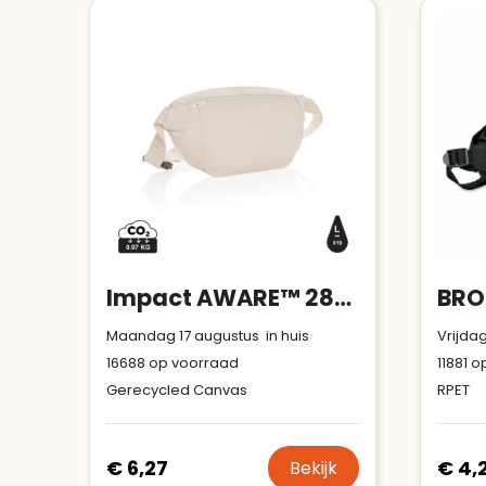
Impact AWARE™ 285 gsm rcanvas heuptas ongeverfd
Maandag 17 augustus in huis
Vrijdag
16688
op voorraad
11881
op
Gerecycled Canvas
RPET
€ 6,27
€ 4,
Bekijk