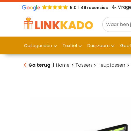
Vrage
5.0
48 recensies
Categorieën
Textiel
Duurzaam
Gee
Ga terug
|
Home
Tassen
Heuptassen