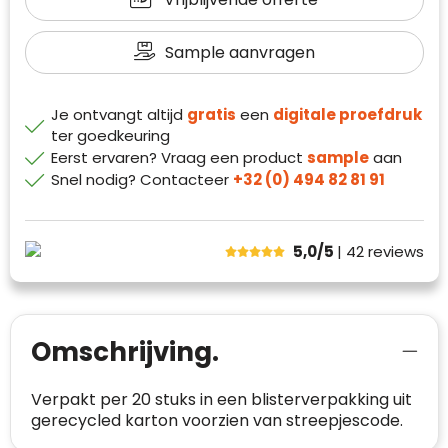
Waterman
Sample aanvragen
Je ontvangt altijd
gratis
een
digitale proefdruk
ter goedkeuring
Eerst ervaren? Vraag een product
sample
aan
Snel nodig? Contacteer
+32 (0) 494 82 81 91
Klantenbeoordelingen laten zien hoe een
website in het algemeen aan de behoeften
van klanten voldoet.
5,0/5
| 42
reviews
Trustindex werkt samen met 137
beoordelingsplatforms om
websitebezoekers toegang te geven tot
Trustindex meet voortdurend de
echte, geverifieerde beoordelingen op één
klanttevredenheid op basis van
Omschrijving.
plaats.
beoordelingen. Minder dan 1% van de
Alleen beoordelingen die voldoen aan de
ondervraagde klanten meldde een
Verpakt per 20 stuks in een blisterverpakking uit
richtlijnen van Trustindex en waarvan
probleem.
gerecycled karton voorzien van streepjescode.
bewezen is dat ze spamvrij zijn worden door
de verschillende platforms geaccepteerd en
Trustindex heeft de contactgegevens van de