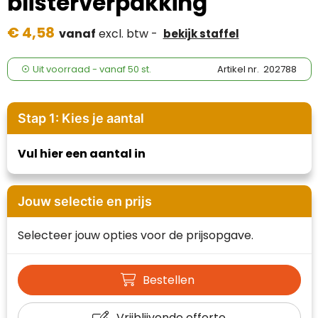
blisterverpakking
Case Logic
€ 4,58
vanaf
excl. btw -
bekijk staffel
Fresh 'n Rebel
GolfOriginals
Uit voorraad -
vanaf
50 st.
Artikel nr.
202788
James Harvest
Stap 1: Kies je aantal
Kingcap
Vul hier een aantal in
Mepal
Moleskine
Jouw selectie en prijs
MyKit
Selecteer jouw opties voor de prijsopgave.
Ocean Bottle
Bestellen
Parker
Vrijblijvende offerte