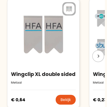
Meer informatie
»
Trustindex-certificaat
2026-04-22
starten
:
Wingclip XL double sided
Metaal
Metaal
€ 0,64
€ 0,23
Bekijk