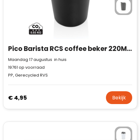
Case Logic
Fresh 'n Rebel
GolfOriginals
James Harvest
Pico Barista RCS coffee beker 220ML in geschenkkoker
Kingcap
Maandag 17 augustus in huis
19761
op voorraad
Mepal
PP, Gerecycled RVS
Moleskine
€ 4,95
Bekijk
MyKit
Ocean Bottle
Parker