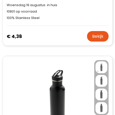
Case Logic
Woensdag 19 augustus in huis
10801
op voorraad
Fresh 'n Rebel
100% Stainless Steel
GolfOriginals
€ 4,38
Bekijk
James Harvest
Kingcap
Mepal
Moleskine
MyKit
Ocean Bottle
Parker