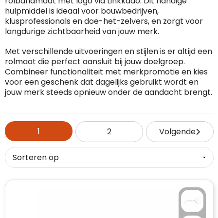
rolbandmaat met logo via Linkkado. Dit handige
hulpmiddel is ideaal voor bouwbedrijven,
RFX™
Dag van de Vrijwilliger
Custom medaille
Zorg
Home & Living
klusprofessionals en doe-het-zelvers, en zorgt voor
langdurige zichtbaarheid van jouw merk.
Sportlife®
Dag van de Zorgkundige
Custom deken
Keuken & Horeca
Met verschillende uitvoeringen en stijlen is er altijd een
rolmaat die perfect aansluit bij jouw doelgroep.
Stanley®
Kerstmis
Custom pet, muts & hoed
Reizen & Onderweg
Combineer functionaliteit met merkpromotie en kies
voor een geschenk dat dagelijks gebruikt wordt en
Swiss Peak
Pasen
Vakantie, Recreatie & Spellen
Custom speelkaarten
jouw merk steeds opnieuw onder de aandacht brengt.
Tenson
Custom tas
Sinterklaas
BIC
Valentijn
Custom zomer
1
2
Volgende
Thule
Werelddierendag
Custom paraplu
Philips
Zomer
Custom telefoonaccessoires
Boska