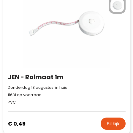
Case Logic
Fresh 'n Rebel
GolfOriginals
James Harvest
Kingcap
Mepal
JEN - Rolmaat 1m
Moleskine
Donderdag 13 augustus in huis
11631
op voorraad
MyKit
PVC
Ocean Bottle
€ 0,49
Bekijk
Parker