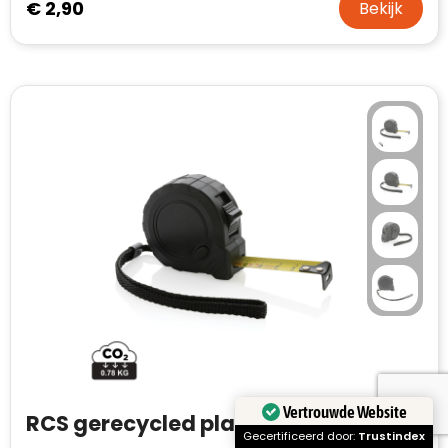
€ 2,90
Bekijk
RCS gerecycled plastic 3M/16 mm rolmaat met stopknop
Vertrouwde Website