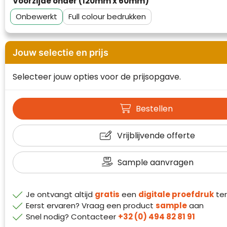
Voorzijde onder (120mm x 60mm)
Waterman
Onbewerkt
Full colour
Jouw selectie en prijs
Selecteer jouw opties voor de prijsopgave.
Bestellen
Vrijblijvende offerte
Sample aanvragen
Je ontvangt altijd
gratis
een
digitale proefdruk
ter
Eerst ervaren? Vraag een product
sample
aan
Klantenbeoordelingen laten zien hoe een
Snel nodig? Contacteer
+32 (0) 494 82 81 91
website in het algemeen aan de behoeften