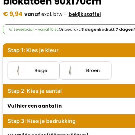
biokatoen 90x170cm
Case Logic
€ 9,94
vanaf
excl. btw -
bekijk staffel
Fresh 'n Rebel
GolfOriginals
Leverbaar
-
vanaf
10 st.
Onbedrukt:
3 dagen
Bedrukt:
7 dagen
James Harvest
Stap 1: Kies je kleur
Kingcap
Mepal
Beige
Groen
Moleskine
Stap 2: Kies je aantal
MyKit
Vul hier een aantal in
Ocean Bottle
Stap 3: Kies je bedrukking
Parker