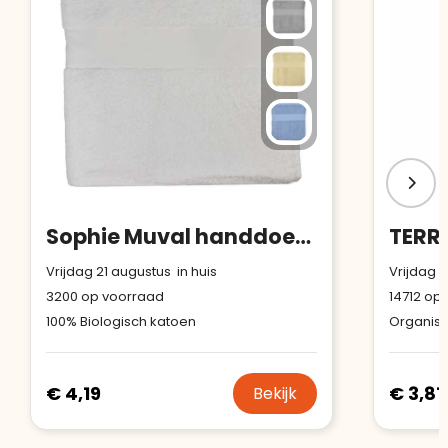
Sophie Muval handdoek bio 100x50 cm, 500 gr/m²
Vrijdag 21 augustus in huis
Vrijdag 1
3200
op voorraad
14712
op 
100% Biologisch katoen
Organisc
€ 4,19
€ 3,81
Bekijk