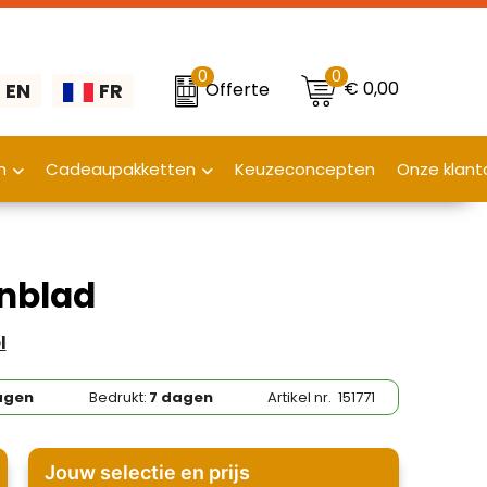
0
0
€ 0,00
Offerte
EN
FR
n
Cadeaupakketten
Keuzeconcepten
Onze klant
nblad
l
agen
Bedrukt:
7 dagen
Artikel nr.
151771
Jouw selectie en prijs