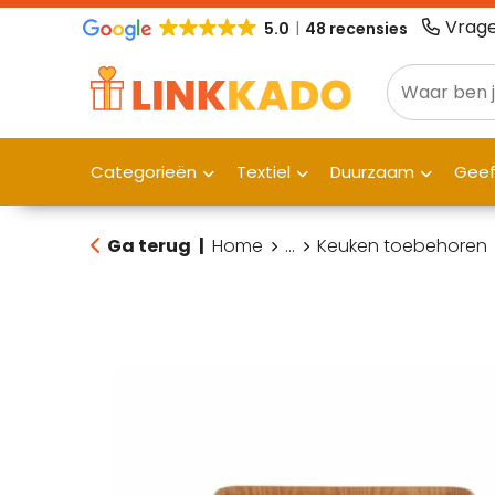
Vrage
5.0
48 recensies
Categorieën
Textiel
Duurzaam
Gee
Ga terug
|
Home
...
Keuken toebehoren