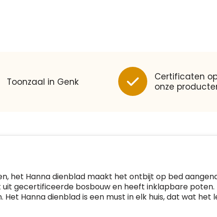
Certificaten op
Toonzaal in Genk
onze producte
Klantenbeoordelingen laten zien
hoe een website in het
algemeen aan de behoeften
van klanten voldoet.
Trustindex werkt samen met 137
beoordelingsplatforms om
Trustindex meet voortdurend de
websitebezoekers toegang te
klanttevredenheid op basis van
geven tot echte, geverifieerde
beoordelingen. Minder dan 1%
beoordelingen op één plaats.
gen, het Hanna dienblad maakt het ontbijt op bed aangen
van de ondervraagde klanten
 uit gecertificeerde bosbouw en heeft inklapbare poten. 
Alleen beoordelingen die
meldde een probleem.
 Het Hanna dienblad is een must in elk huis, dat wat het 
voldoen aan de richtlijnen van
Trustindex en waarvan bewezen
Trustindex heeft de