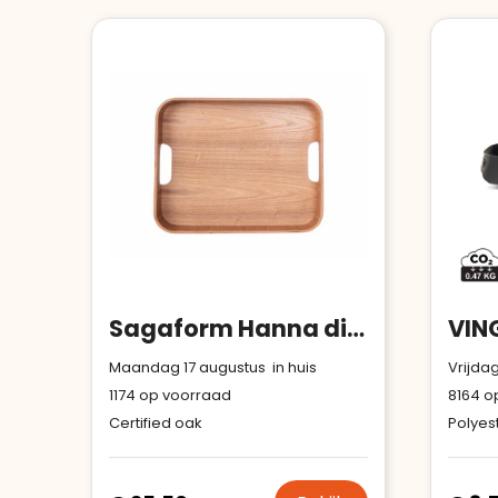
Sagaform Hanna dienblad
Maandag 17 augustus in huis
Vrijdag
1174
op voorraad
8164
op
Certified oak
Polyest