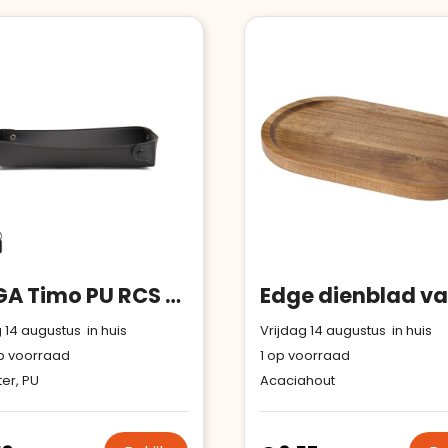
Bouwt u vertrouwen op en
Aantal werknemers
:
1-10
verhoogt u uw verkoop met de
Trustindex-certificaat.
Trustindex-certificaat
2026-04-
Meer informatie
»
starten
:
22
VINGA Timo PU RCS RPET tray
 14 augustus in huis
Vrijdag 14 augustus in huis
 voorraad
1
op voorraad
er, PU
Acaciahout