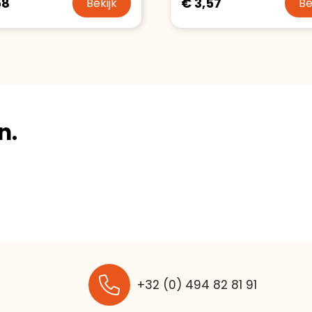
58
€ 3,57
Bekijk
Be
n.
+32 (0) 494 82 81 91