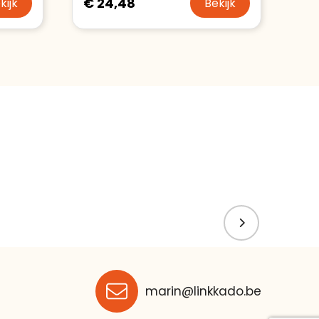
€ 24,48
kijk
Bekijk
marin@linkkado.be