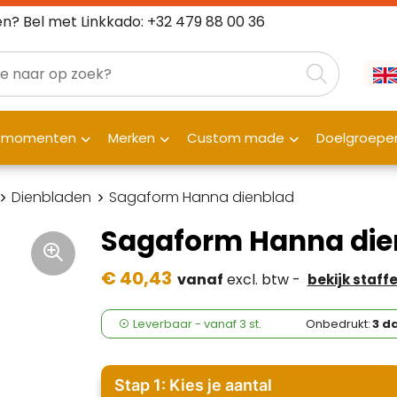
n? Bel met Linkkado: +32 479 88 00 36
fmomenten
Merken
Custom made
Doelgroepe
Dienbladen
Sagaform Hanna dienblad
Sagaform Hanna die
€ 40,43
vanaf
excl. btw -
bekijk staffe
Leverbaar
-
vanaf
3 st.
Onbedrukt:
3 d
Stap 1: Kies je aantal