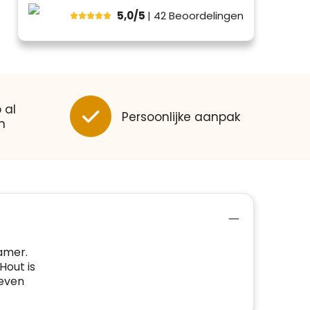
5,0/5
| 42
Beoordelingen
 al
Persoonlijke aanpak
n
amer.
Hout is
leven