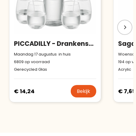
PICCADILLY - Drankenset gerecycled glas
Maandag 17 augustus in huis
Woensdag
6809
op voorraad
194
op v
Gerecycled Glas
Acrylic
€ 14,24
€ 7,65
Bekijk