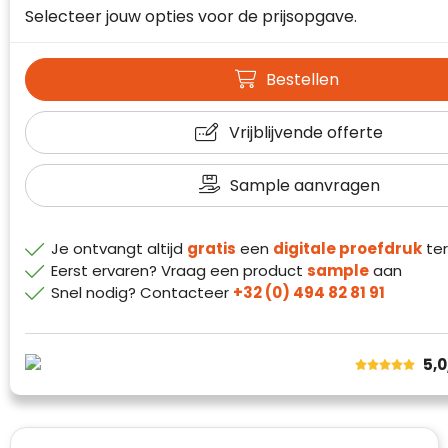
Waterman
Selecteer jouw opties voor de prijsopgave.
Bestellen
Vrijblijvende offerte
Sample aanvragen
Je ontvangt altijd
gratis
een
digitale proefdruk
ter
Eerst ervaren? Vraag een product
sample
aan
Snel nodig? Contacteer
+32 (0) 494 82 81 91
Klantenbeoordelingen laten zien hoe een
5,
website in het algemeen aan de behoeften
van klanten voldoet.
Trustindex werkt samen met 137