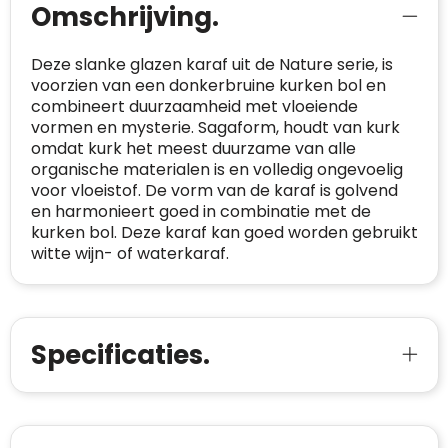
beoordelingsplatforms om
Omschrijving.
websitebezoekers toegang te geven tot
Trustindex meet voortdurend de
echte, geverifieerde beoordelingen op één
klanttevredenheid op basis van
Deze slanke glazen karaf uit de Nature serie, is
plaats.
beoordelingen. Minder dan 1% van de
voorzien van een donkerbruine kurken bol en
Alleen beoordelingen die voldoen aan de
ondervraagde klanten meldde een
combineert duurzaamheid met vloeiende
richtlijnen van Trustindex en waarvan
probleem.
vormen en mysterie. Sagaform, houdt van kurk
bewezen is dat ze spamvrij zijn worden door
omdat kurk het meest duurzame van alle
de verschillende platforms geaccepteerd en
Trustindex heeft de contactgegevens van de
organische materialen is en volledig ongevoelig
meegeteld in de scores.
website en de bedrijfsgegevens
voor vloeistof. De vorm van de karaf is golvend
onafhankelijk geverifieerd.
en harmonieert goed in combinatie met de
kurken bol. Deze karaf kan goed worden gebruikt
CONTACTGEGEVENS
witte wijn- of waterkaraf.
Trustindex controleert websites voortdurend
op veiligheidsproblemen.
Telefoonnummer
:
+32 479 88 00 36
Geverifieerd
Safe Browsing:
geen probleem
E-
mia@linkkado.be
Geverifieerd
gedetecteerd
Specificaties.
mailadres
:
Websites die consequent een hoog niveau
Blacklist
Geen site op de zwarte lijst
van klanttevredenheid handhaven en
BEDRIJFSGEGEVENS
voldoen aan een hoog niveau van
Geldig SSL-certificaat
veiligheidsprotocol, kunnen Trustindex-
Bedrijfsnaam
:
Linkkado