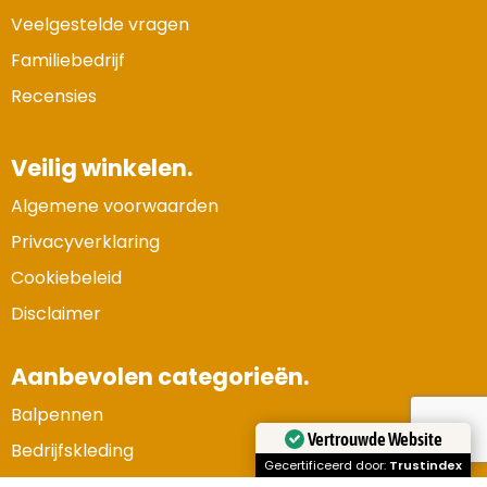
Veelgestelde vragen
Familiebedrijf
Recensies
Veilig winkelen.
Algemene voorwaarden
Privacyverklaring
Cookiebeleid
Disclaimer
Aanbevolen categorieën.
Balpennen
Vertrouwde Website
Bedrijfskleding
Gecertificeerd door:
Trustindex
Gadgets en elektronica