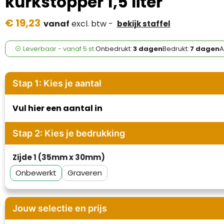
kurkstopper 1,5 liter
Case Logic
€ 19,23
vanaf
excl. btw -
bekijk staffel
Fresh 'n Rebel
GolfOriginals
Leverbaar
-
vanaf
5 st.
Onbedrukt:
3 dagen
Bedrukt:
7 dagen
A
James Harvest
Stap 1: Kies je aantal
Kingcap
Vul hier een aantal in
Mepal
Stap 2: Kies je bedrukking
Moleskine
Zijde 1 (35mm x 30mm)
MyKit
Onbewerkt
Graveren
Ocean Bottle
Jouw selectie en prijs
Parker