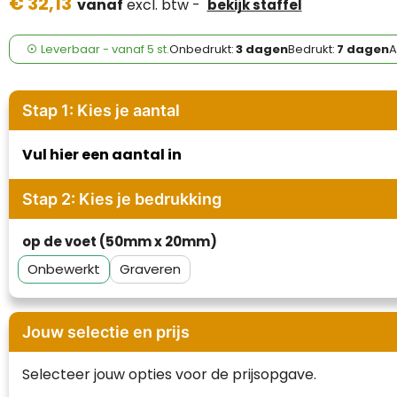
€ 32,13
Case Logic
vanaf
excl. btw -
bekijk staffel
Fresh 'n Rebel
Leverbaar
-
vanaf
5 st.
Onbedrukt:
3 dagen
Bedrukt:
7 dagen
A
GolfOriginals
Stap 1: Kies je aantal
James Harvest
Vul hier een aantal in
Kingcap
Stap 2: Kies je bedrukking
Mepal
op de voet (50mm x 20mm)
Moleskine
Onbewerkt
Graveren
MyKit
Ocean Bottle
Jouw selectie en prijs
Parker
Selecteer jouw opties voor de prijsopgave.