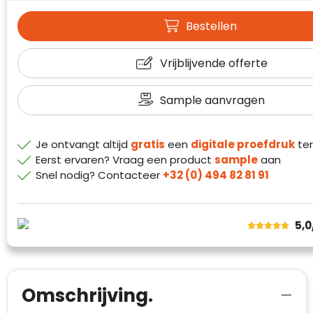
Waterman
Bestellen
Vrijblijvende offerte
Sample aanvragen
Je ontvangt altijd
gratis
een
digitale proefdruk
ter
Eerst ervaren? Vraag een product
sample
aan
Snel nodig? Contacteer
+32 (0) 494 82 81 91
Klantenbeoordelingen laten zien hoe een
5,0
website in het algemeen aan de behoeften
van klanten voldoet.
Trustindex werkt samen met 137
beoordelingsplatforms om
Omschrijving.
websitebezoekers toegang te geven tot
Trustindex meet voortdurend de
echte, geverifieerde beoordelingen op één