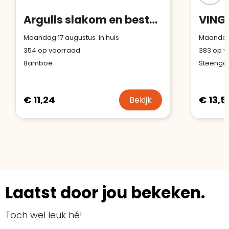
Argulls slakom en bestek van bamboe
Maandag 17 augustus in huis
Maandag 
354
op voorraad
383
op v
Bamboe
Steengo
€ 11,24
€ 13,5
Bekijk
Laatst door jou bekeken.
Toch wel leuk hé!