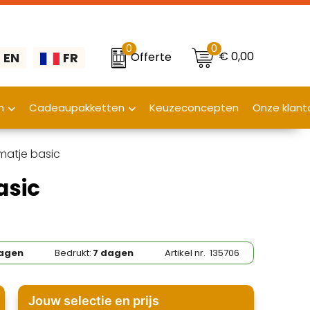
0
0
€ 0,00
Offerte
EN
FR
n
Cadeaupakketten
Keuzeconcepten
Onze klant
matje basic
asic
agen
Bedrukt:
7 dagen
Artikel nr.
135706
Jouw selectie en prijs