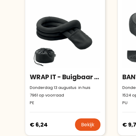
WRAP IT - Buigbaar reiskussen
Donderdag 13 augustus in huis
Donder
7961
op voorraad
1524
op
PE
PU
€ 6,24
€ 9,
Bekijk