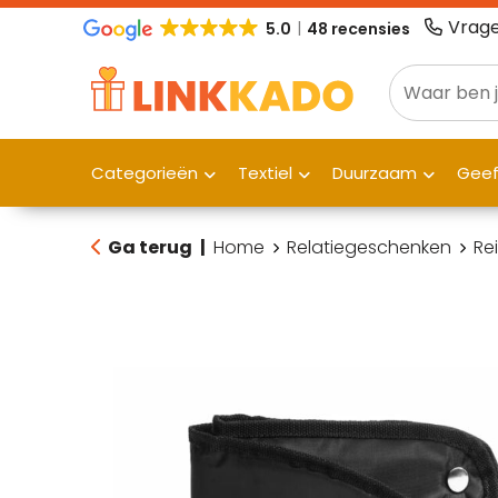
Vrage
5.0
48 recensies
Categorieën
Textiel
Duurzaam
Gee
Ga terug
|
Home
Relatiegeschenken
Re