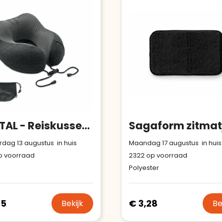
Aantal werknemers
:
1-10
verhoogt u uw verkoop met de
Trustindex-certificaat.
Trustindex-certificaat
2026-04-
Meer informatie
»
starten
:
22
BANTAL - Reiskussen kationische stof
dag 13 augustus in huis
Maandag 17 augustus in huis
 voorraad
2322
op voorraad
Polyester
75
€ 3,28
Bekijk
Be