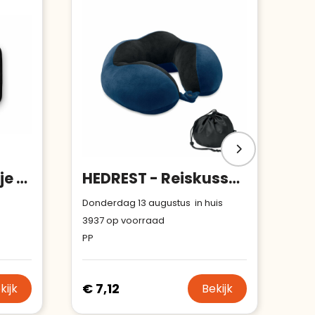
Sagaform zitmatje klein
HEDREST - Reiskussen van schuim
Donderdag 13 augustus in huis
3937
op voorraad
PP
€ 7,12
kijk
Bekijk