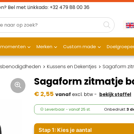
n? Bel met Linkkado: +32 479 88 00 36
fmomenten
Merken
Custom made
Doelgroepe
isbenodigdheden
Kussens en Dekentjes
Sagaform zit
Sagaform zitmatje b
€ 2,55
vanaf
excl. btw -
bekijk staffel
Leverbaar
-
vanaf
25 st.
Onbedrukt:
3 d
Stap 1: Kies je aantal